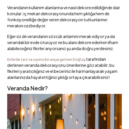
Verandanın kullanım alanlarına ve nasıl dekore edildiğinde dair
konular; iç mekan dekorasyonunda hem şıklığa hem de
fonksiyonelliğe değer veren dekorasyon tutkunlarının
merakını cezbediyor.
Eğer siz de verandanın sözcük anlamını merak ediyor ya da
verandalı bir evde oturuyor ve bu alanı dekore ederken ilham
alabileceğiniz fikirler arıyorsanız şu anda doğru yerdesiniz.
tarafından
Evlerde tarz ve uyumu bir araya getiren Doğtaş
derlenen veranda dekorasyonu önerilerine göz atabilir; bu
fikirleri yaratıcılığınız ve el beceriniz ile harmanlayarak yaşam
alanlarınızda hayal ettiğiniz şıklığı ortaya çıkarabilirsiniz!
Veranda Nedir?