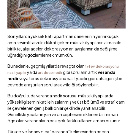
Son yıllarda yüksek katlı apartman dairelerinin yerini küçük
ama sevimli tarzı ile dikkat çeken müstakil yapıların alması ile
birlikte, alışılagelen dekorasyon anlayışlarının da değişime
uğradığını gözlemlemek mümkün.
Bu nedenle, geçmiş yıllarda revaçta olan
1+1 ev dekorasyonu
ya da
gibi soruların artık
veranda
nasıl yapılır
art deco nedir
nedir
veya teras dekorasyonu nasıl yapılır gibi daha geniş bir
çevrede araştırılan sorulara evrildiği söylenebilir.
Bu doğrultuda veranda nedir sorusu; müstakil yapılarda,
yüksekliği zemin kat ile hizalanmış ve üst bölümü ve etrafı cam
ile çevrelenen geniş balkonlar şeklinde yanıtlanabilir.
Genellikle yapıların yan ve ön cephesine eklenen bir mimari
öge olan verandaların pek çok farklı kullanım amacı bulunur.
Türkçe’ye İspanyolca “baranda” kelimesinden geçen