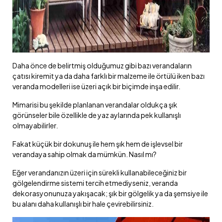
Daha önce de belirtmiş olduğumuz gibi bazı verandaların
çatısı kiremit ya da daha farklı bir malzeme ile örtülü iken bazı
veranda modelleri ise üzeri açık bir biçimde inşa edilir.
Mimarisi bu şekilde planlanan verandalar oldukça şık
görünseler bile özellikle de yaz aylarında pek kullanışlı
olmayabilirler.
Fakat küçük bir dokunuş ile hem şık hem de işlevsel bir
verandaya sahip olmak da mümkün. Nasıl mı?
Eğer verandanızın üzeri için sürekli kullanabileceğiniz bir
gölgelendirme sistemi tercih etmediyseniz, veranda
dekorasyonunuza yakışacak; şık bir gölgelik ya da şemsiye ile
bu alanı daha kullanışlı bir hale çevirebilirsiniz.