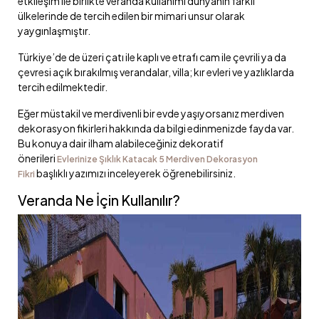
etkileşim ile birlikte veranda kullanımı dünyanın farklı
ülkelerinde de tercih edilen bir mimari unsur olarak
yaygınlaşmıştır.
Türkiye’de de üzeri çatı ile kaplı ve etrafı cam ile çevrili ya da
çevresi açık bırakılmış verandalar, villa; kır evleri ve yazlıklarda
tercih edilmektedir.
Eğer müstakil ve merdivenli bir evde yaşıyorsanız merdiven
dekorasyon fikirleri hakkında da bilgi edinmenizde fayda var.
Bu konuya dair ilham alabileceğiniz dekoratif
önerileri
Evlerinize Şıklık Katacak 5 Merdiven Dekorasyon
başlıklı yazımızı inceleyerek öğrenebilirsiniz.
Fikri
Veranda Ne İçin Kullanılır?