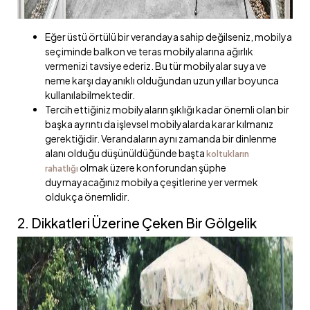
Eğer üstü örtülü bir verandaya sahip değilseniz, mobilya
seçiminde balkon ve teras mobilyalarına ağırlık
vermenizi tavsiye ederiz. Bu tür mobilyalar suya ve
neme karşı dayanıklı olduğundan uzun yıllar boyunca
kullanılabilmektedir.
Tercih ettiğiniz mobilyaların şıklığı kadar önemli olan bir
başka ayrıntı da işlevsel mobilyalarda karar kılmanız
gerektiğidir. Verandaların aynı zamanda bir dinlenme
alanı olduğu düşünüldüğünde başta
koltukların
olmak üzere konforundan şüphe
rahatlığı
duymayacağınız mobilya çeşitlerine yer vermek
oldukça önemlidir.
2. Dikkatleri Üzerine Çeken Bir Gölgelik