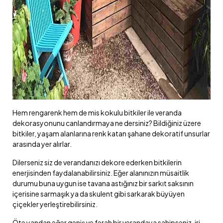
Hem rengarenk hem de mis kokulu bitkiler ile veranda
dekorasyonunu canlandırmaya ne dersiniz? Bildiğiniz üzere
bitkiler, yaşam alanlarına renk katan şahane dekoratif unsurlar
arasında yer alırlar.
Dilerseniz siz de verandanızı dekore ederken bitkilerin
enerjisinden faydalanabilirsiniz. Eğer alanınızın müsaitlik
durumu buna uygun ise tavana astığınız bir sarkıt saksının
içerisine sarmaşık ya da skulent gibi sarkarak büyüyen
çiçekler yerleştirebilirsiniz.
Öte yandan eğer geniş ve ferah bir verandaya sahipseniz, iri