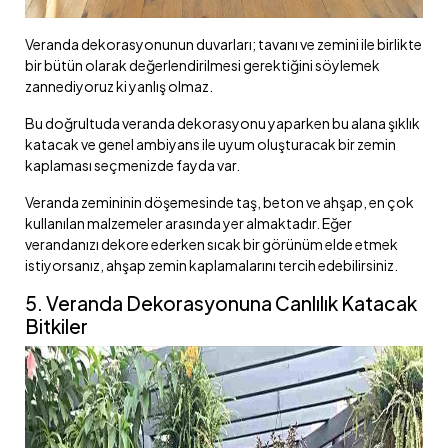
Veranda dekorasyonunun duvarları; tavanı ve zemini ile birlikte
bir bütün olarak değerlendirilmesi gerektiğini söylemek
zannediyoruz ki yanlış olmaz.
Bu doğrultuda veranda dekorasyonu yaparken bu alana şıklık
katacak ve genel ambiyans ile uyum oluşturacak bir zemin
kaplaması seçmenizde fayda var.
Veranda zemininin döşemesinde taş, beton ve ahşap, en çok
kullanılan malzemeler arasında yer almaktadır. Eğer
verandanızı dekore ederken sıcak bir görünüm elde etmek
istiyorsanız, ahşap zemin kaplamalarını tercih edebilirsiniz.
5. Veranda Dekorasyonuna Canlılık Katacak
Bitkiler