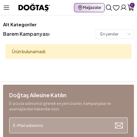
0
Mağazalar
Alt Kategoriler
Barem Kampanyası
Ürün bulunamadı.
Doğtaş Ailesine Katılın
E-posta adresinizi girerek en yeni ürünler, kampanyalar ve
avantajlardan haberdar olun.