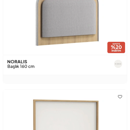
NORALIS
Başlık 160 cm