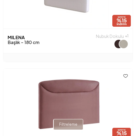
Nubuk Dokulu
+1
MILENA
Başlık - 180 cm
Filtreleme