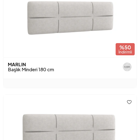
MARLIN
Başlık Minderi 180 cm