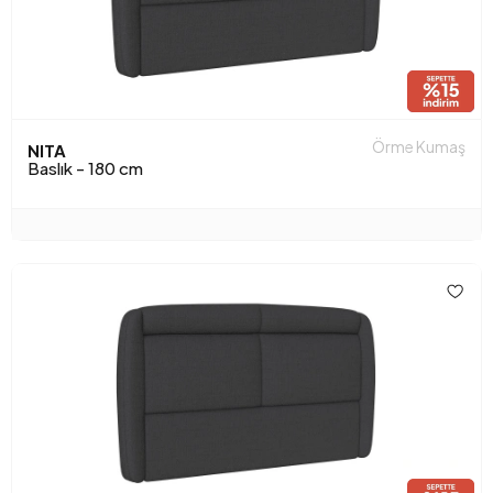
Örme Kumaş
NITA
Baslık - 180 cm