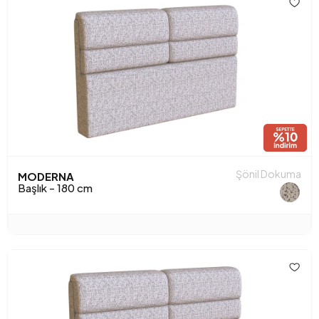
Şönil Dokuma
MODERNA
Başlık - 180 cm