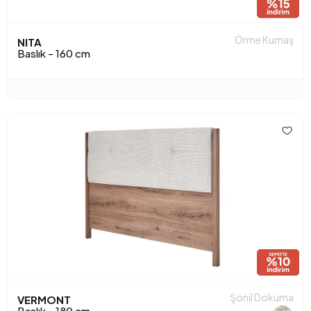
Örme Kumaş
NITA
Baslık - 160 cm
Şönil Dokuma
VERMONT
Baslık - 180 cm