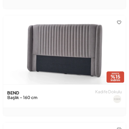
Kadife Dokulu
BEND
Başlık - 160 cm