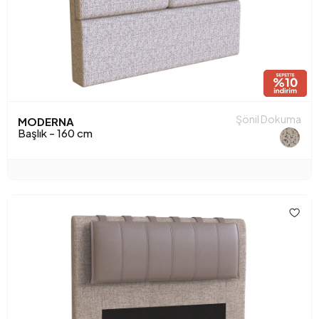
Şönil Dokuma
MODERNA
Başlık - 160 cm