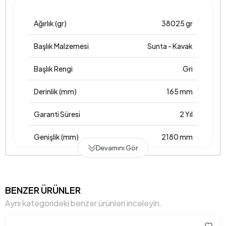
Ağırlık (gr)
38025 gr
Başlık Malzemesi
Sunta - Kavak
Başlık Rengi
Gri
Derinlik (mm)
165 mm
Garanti Süresi
2 Yıl
Genişlik (mm)
2180 mm
Devamını Gör
Gövde Malzemesi
Sunta-Kavak
Hacim (m3)
0,437 m3
BENZER ÜRÜNLER
Aynı kategorideki benzer ürünleri inceleyin.
Yükseklik (mm)
1215 mm