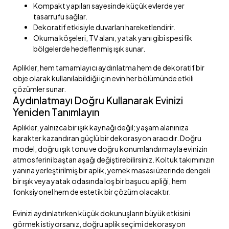
Kompakt yapıları sayesinde küçük evlerde yer
tasarrufu sağlar.
Dekoratif etkisiyle duvarları hareketlendirir.
Okuma köşeleri, TV alanı, yatak yanı gibi spesifik
bölgelerde hedeflenmiş ışık sunar.
Aplikler, hem tamamlayıcı aydınlatma hem de dekoratif bir
obje olarak kullanılabildiği için evin her bölümünde etkili
çözümler sunar.
Aydınlatmayı Doğru Kullanarak Evinizi
Yeniden Tanımlayın
Aplikler, yalnızca bir ışık kaynağı değil; yaşam alanınıza
karakter kazandıran güçlü bir dekorasyon aracıdır. Doğru
model, doğru ışık tonu ve doğru konumlandırmayla evinizin
atmosferini baştan aşağı değiştirebilirsiniz. Koltuk takımınızın
yanına yerleştirilmiş bir aplik, yemek masası üzerinde dengeli
bir ışık veya yatak odasında loş bir başucu apliği, hem
fonksiyonel hem de estetik bir çözüm olacaktır.
Evinizi aydınlatırken küçük dokunuşların büyük etkisini
görmek istiyorsanız, doğru aplik seçimi dekorasyon