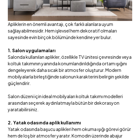
Apliklerin en önemli avantajı, çok farklı alanlara uyum
sağlayabilmesidir. Hem işlevsel hem dekoratif olmaları
sayesinde evin birçok bölümünde kendine yer bulur.
1. Salon uygulamaları
Salonda kullanılan aplikler, özellikle TV ünitesi çevresinde veya
koltuk takımının yanında konumlandırıldığında ortam ışığını
dengeleyerek daha sıcak bir atmosfer oluşturur. Modern
mobilyalarla birleştiğinde salonun karakterini belirgin şekilde
güçlendirir.
Salon düzeni için ideal mobilyaları koltuk takımı modelleri
arasından seçerek aydınlatmayla bütün bir dekorasyon
yaratabilirsiniz.
2. Yatak odasında aplik kullanımı
Yatak odasında başucu aplikleri hem okuma ışığı görevi görür
hem de loş bir atmosfer yaratır. Komodin üzerinde abajur