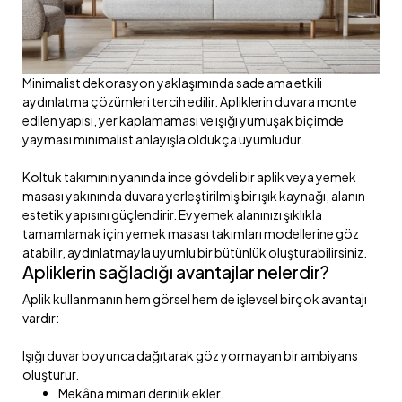
Minimalist dekorasyon yaklaşımında sade ama etkili
aydınlatma çözümleri tercih edilir. Apliklerin duvara monte
edilen yapısı, yer kaplamaması ve ışığı yumuşak biçimde
yayması minimalist anlayışla oldukça uyumludur.
Koltuk takımının yanında ince gövdeli bir aplik veya yemek
masası yakınında duvara yerleştirilmiş bir ışık kaynağı, alanın
estetik yapısını güçlendirir. Ev yemek alanınızı şıklıkla
tamamlamak için yemek masası takımları modellerine göz
atabilir, aydınlatmayla uyumlu bir bütünlük oluşturabilirsiniz.
Apliklerin sağladığı avantajlar nelerdir?
Aplik kullanmanın hem görsel hem de işlevsel birçok avantajı
vardır:
Işığı duvar boyunca dağıtarak göz yormayan bir ambiyans
oluşturur.
Mekâna mimari derinlik ekler.