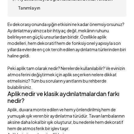
Tanımlayın
Ev dekorasyonunda ışığın etkisini ne kadar önemsiyorsunuz?
Aydınlatma yalnızca bir ihtiyaç değil, mekânın ruhunu
belirleyen en güçlü unsurlardan biridir. Özellikle aplik
modelleri, hem dekoratif hem de fonksiyonel yapısıyla son
yıllarda evlerde en çok tercih edilen aydınlatma türlerinden biri
haline geldi.
Peki aplik tam olarak nedir? Nerelerde kullanılabilir? Ve evinizin
atmosferini değiştirmek için aplik seçerken nelere dikkat
etmelisiniz? Tüm bu soruların yanıtlarını bu rehberde
bulabilirsiniz.
Aplik nedir ve klasik aydınlatmalardan farkı
nedir?
Aplik, duvara monte edilen ve hem yönlendirilmiş hem de
yumuşak ışık veren bir aydınlatma türüdür. Tavan lambalarının
aksine daha lokal bir ışık oluşturur, bu nedenle hem dekoratif
hem de atmosferik bir işlev taşır.