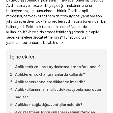
Aydınlatma yalnızca bir ihtiyaç değil, mekânın ruhunu
belirleyen en güçlü unsurlardan biridir. Özellikle aplik
modelleri, hem dekoratif hem de fonksiyonel yapısıyla son
yıllarda evlerde en çok tercih edilen aydınlatma türlerinden biri
haline geldi. Peki aplik tam olarak nedir? Nerelerde
kullanılabilir? Ve evinizin atmosferini değiştirmek için aplik
seçerken nelere dikkat etmelisiniz? Tüm bu soruların
yanıtlarını bu rehberde bulabilirsiniz.
İçindekiler
Aplik nedir ve klasik aydınlatmalardan farkı nedir?
Aplikler en çok hangi alanlarda kullanılır?
Aplik seçerken nelere dikkat edilmelidir?
Aplik kullanımı minimalist dekorasyonla nasıl uyum
sağlar?
Apliklerin sağladığı avantajlar nelerdir?
Aydınlatmayı Doğru Kullanarak Evinizi Yeniden