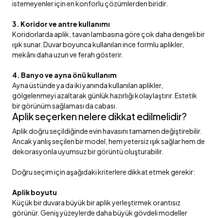
istemeyenler için en konforlu çözümlerden biridir.
3. Koridor ve antre kullanımı
Koridorlarda aplik, tavan lambasına göre çok daha dengeli bir
ışık sunar. Duvar boyunca kullanılan ince formlu aplikler,
mekânı daha uzun ve ferah gösterir.
4. Banyo ve ayna önü kullanım
Ayna üstünde ya da iki yanında kullanılan aplikler,
gölgelenmeyi azaltarak günlük hazırlığı kolaylaştırır. Estetik
bir görünüm sağlaması da cabası.
Aplik seçerken nelere dikkat edilmelidir?
Aplik doğru seçildiğinde evin havasını tamamen değiştirebilir.
Ancak yanlış seçilen bir model, hem yetersiz ışık sağlar hem de
dekorasyonla uyumsuz bir görüntü oluşturabilir.
Doğru seçim için aşağıdaki kriterlere dikkat etmek gerekir:
Aplik boyutu
Küçük bir duvara büyük bir aplik yerleştirmek orantısız
görünür. Geniş yüzeylerde daha büyük gövdeli modeller