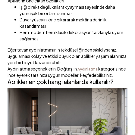
Apliklerin öne çıkan özellikleri:
Işığı direkt değil, kırılarak yayması sayesinde daha
yumuşak bir ortam sunması
Duvar yüzeyini öne çıkararak mekâna derinlik
kazandırması
Hem modern hem klasik dekorasyon tarzlarıyla uyum
sağlaması
Eğer tavan aydınlatmasının tekdüzeliğinden sıkıldıysanız,
uygulaması kolay ve etkisi büyük olan aplikler yaşam alanınıza
yeni bir boyut kazandırabilir.
Aydınlatma seçeneklerini Doğtaş’ın
kategorisinde
Aydınlatma
inceleyerek tarzınıza uygun modelleri keşfedebilirsiniz.
Aplikler en çok hangi alanlarda kullanılır?