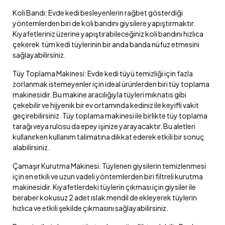
Koli Bandı: Evde kedi besleyenlerin rağbet gösterdiği
yöntemlerden biri de koli bandını giysilere yapıştırmaktır.
Kıyafetleriniz üzerine yapıştırabileceğiniz koli bandını hızlıca
çekerek tüm kedi tüylerinin bir anda banda nüfuz etmesini
sağlayabilirsiniz.
Tüy Toplama Makinesi: Evde kedi tüyü temizliği için fazla
zorlanmak istemeyenler için ideal ürünlerden biri tüy toplama
makinesidir. Bu makine aracılığıyla tüyleri mıknatıs gibi
çekebilir ve hijyenik bir ev ortamında kediniz ile keyifli vakit
geçirebilirsiniz. Tüy toplama makinesi ile birlikte tüy toplama
tarağı veya rulosu da epey işinize yarayacaktır. Bu aletleri
kullanırken kullanım talimatına dikkat ederek etkili bir sonuç
alabilirsiniz.
Çamaşır Kurutma Makinesi: Tüylenen giysilerin temizlenmesi
için en etkili ve uzun vadeli yöntemlerden biri filtreli kurutma
makinesidir. Kıyafetlerdeki tüylerin çıkması için giysiler ile
beraber kokusuz 2 adet ıslak mendil de ekleyerek tüylerin
hızlıca ve etkili şekilde çıkmasını sağlayabilirsiniz.