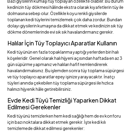
Bazı giysilerin kumaşı tüy toplayan özellikte olabilir. Bu durum
kedinizin tüy dökmesi hâlinde ekstra olarak kıyafetlerin tüy ile
dolmasına sebep olur. Özellikle koyu renkli giysilerde
toplanan kedi tüylerini temizlemek çok daha zordur. Bundan
dolayı giysilerin kumaşına da dikkat etmek ve kedinizin sık tüy
dökme dönemlerinde evi sık sık havalandırmanız gerekir.
Halılar İçin Tüy Toplayıcı Aparatlar Kullanın
Kedi tüyünün en fazla topaklanma yaptığı yerlerden biri halı
köşeleridir. Genel olarak halı hijyeni açısından haftada en az 3
gün süpürme yapmanız ve halıları hafif nemlendirerek
havalandırmalısınız. Bu işlemden sonra tüy toplama süpürgesi
ve tüy toplayıcı aparatlar epey işinize yarayacaktır. İnatçı
tüyleri anında çekebilen tüy toplama süpürgesi ile hızlıca
halınızı hijyenik hâle getirebilirsiniz.
Evde Kedi Tüyü Temizliği Yaparken Dikkat
Edilmesi Gerekenler
Kedi tüyünü temizlerken hem kedi sağlığı hem de ev konforu
için bazı noktalara dikkat etmek gerekir. İşte kedi kılı
temizlemede dikkat edilmesi gerekenler: