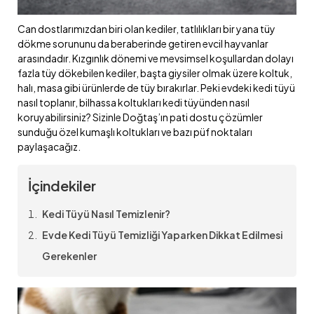
Can dostlarımızdan biri olan kediler, tatlılıkları bir yana tüy
dökme sorununu da beraberinde getiren evcil hayvanlar
arasındadır. Kızgınlık dönemi ve mevsimsel koşullardan dolayı
fazla tüy dökebilen kediler, başta giysiler olmak üzere koltuk,
halı, masa gibi ürünlerde de tüy bırakırlar. Peki evdeki kedi tüyü
nasıl toplanır, bilhassa koltukları kedi tüyünden nasıl
koruyabilirsiniz? Sizinle Doğtaş’ın pati dostu çözümler
sunduğu özel kumaşlı koltukları ve bazı püf noktaları
paylaşacağız.
İçindekiler
Kedi Tüyü Nasıl Temizlenir?
Evde Kedi Tüyü Temizliği Yaparken Dikkat Edilmesi
Gerekenler