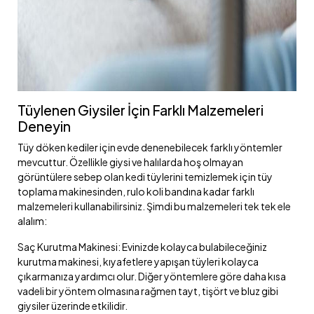
Tüylenen Giysiler İçin Farklı Malzemeleri
Deneyin
Tüy döken kediler için evde denenebilecek farklı yöntemler
mevcuttur. Özellikle giysi ve halılarda hoş olmayan
görüntülere sebep olan kedi tüylerini temizlemek için tüy
toplama makinesinden, rulo koli bandına kadar farklı
malzemeleri kullanabilirsiniz. Şimdi bu malzemeleri tek tek ele
alalım:
Saç Kurutma Makinesi: Evinizde kolayca bulabileceğiniz
kurutma makinesi, kıyafetlere yapışan tüyleri kolayca
çıkarmanıza yardımcı olur. Diğer yöntemlere göre daha kısa
vadeli bir yöntem olmasına rağmen tayt, tişört ve bluz gibi
giysiler üzerinde etkilidir.