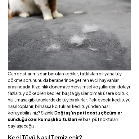
Can dostlarımızdan biri olan kediler, tatlılıkları bir yana tüy
dökme sorununu da beraberinde getiren evcil hayvanlar
arasındadır. Kızgınlık dönemi ve mevsimsel koşullardan dolayı
fazla tüy dökebilen kediler, başta giysiler olmak üzere koltuk,
halı, masa gibi ürünlerde de tüy bırakırlar. Peki evdeki kedi tüyü
nasıl toplanır, bilhassa koltukları kedi tüyünden nasıl
koruyabilirsiniz? Sizinle
Doğtaş’ın pati dostu çözümler
sunduğu özel kumaşlı koltukları
ve bazı püf noktaları
paylaşacağız.
Kedi Tüyü Nasıl Temizlenir?