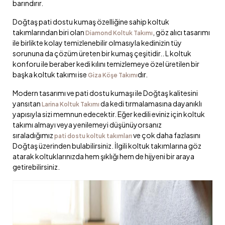
barındırır.
Doğtaş pati dostu kumaş özelliğine sahip koltuk
takımlarından biri olan
, göz alıcı tasarımı
Diamond Koltuk Takımı
ile birlikte kolay temizlenebilir olmasıyla kedinizin tüy
sorununa da çözüm üreten bir kumaş çeşitidir.. L koltuk
konforu ile beraber kedi kılını temizlemeye özel üretilen bir
başka koltuk takımı ise
dır.
Giza Köşe Takımı
Modern tasarımı ve pati dostu kumaşı ile Doğtaş kalitesini
yansıtan
da kedi tırmalamasına dayanıklı
Larina Koltuk Takımı
yapısıyla sizi memnun edecektir. Eğer kedili eviniz için koltuk
takımı almayı veya yenilemeyi düşünüyorsanız
sıraladığımız
ve çok daha fazlasını
pati dostu koltuk takımları
Doğtaş üzerinden bulabilirsiniz. İlgili koltuk takımlarına göz
atarak koltuklarınızda hem şıklığı hem de hijyeni bir araya
getirebilirsiniz.