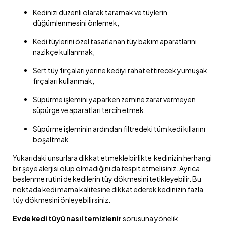
Kedinizi düzenli olarak taramak ve tüylerin
düğümlenmesini önlemek,
Kedi tüylerini özel tasarlanan tüy bakım aparatlarını
nazikçe kullanmak,
Sert tüy fırçaları yerine kediyi rahat ettirecek yumuşak
fırçaları kullanmak,
Süpürme işlemini yaparken zemine zarar vermeyen
süpürge ve aparatları tercih etmek,
Süpürme işleminin ardından filtredeki tüm kedi kıllarını
boşaltmak.
Yukarıdaki unsurlara dikkat etmekle birlikte kedinizin herhangi
bir şeye alerjisi olup olmadığını da tespit etmelisiniz. Ayrıca
beslenme rutini de kedilerin tüy dökmesini tetikleyebilir. Bu
noktada kedi mama kalitesine dikkat ederek kedinizin fazla
tüy dökmesini önleyebilirsiniz.
Evde kedi tüyü nasıl temizlenir
sorusuna yönelik