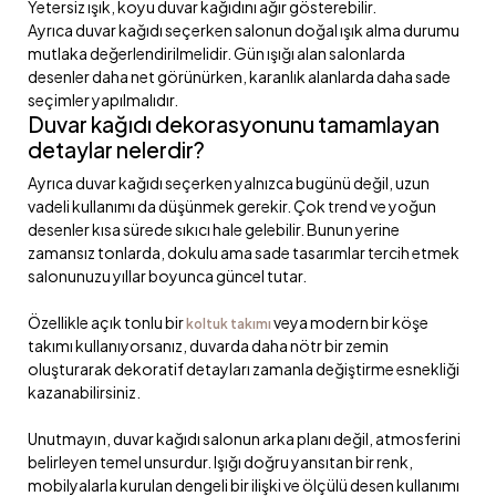
Yetersiz ışık, koyu duvar kağıdını ağır gösterebilir.
Ayrıca duvar kağıdı seçerken salonun doğal ışık alma durumu
mutlaka değerlendirilmelidir. Gün ışığı alan salonlarda
desenler daha net görünürken, karanlık alanlarda daha sade
seçimler yapılmalıdır.
Duvar kağıdı dekorasyonunu tamamlayan
detaylar nelerdir?
Ayrıca duvar kağıdı seçerken yalnızca bugünü değil, uzun
vadeli kullanımı da düşünmek gerekir. Çok trend ve yoğun
desenler kısa sürede sıkıcı hale gelebilir. Bunun yerine
zamansız tonlarda, dokulu ama sade tasarımlar tercih etmek
salonunuzu yıllar boyunca güncel tutar.
Özellikle açık tonlu bir
veya modern bir köşe
koltuk takımı
takımı kullanıyorsanız, duvarda daha nötr bir zemin
oluşturarak dekoratif detayları zamanla değiştirme esnekliği
kazanabilirsiniz.
Unutmayın, duvar kağıdı salonun arka planı değil, atmosferini
belirleyen temel unsurdur. Işığı doğru yansıtan bir renk,
mobilyalarla kurulan dengeli bir ilişki ve ölçülü desen kullanımı