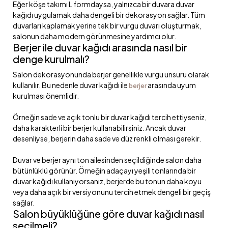
Eğer köşe takımı L formdaysa, yalnızca bir duvara duvar
kağıdı uygulamak daha dengeli bir dekorasyon sağlar. Tüm
duvarları kaplamak yerine tek bir vurgu duvarı oluşturmak,
salonun daha modern görünmesine yardımcı olur.
Berjer ile duvar kağıdı arasında nasıl bir
denge kurulmalı?
Salon dekorasyonunda berjer genellikle vurgu unsuru olarak
kullanılır. Bu nedenle duvar kağıdı ile
arasında uyum
berjer
kurulması önemlidir.
Örneğin sade ve açık tonlu bir duvar kağıdı tercih ettiyseniz,
daha karakterli bir berjer kullanabilirsiniz. Ancak duvar
desenliyse, berjerin daha sade ve düz renkli olması gerekir.
Duvar ve berjer aynı ton ailesinden seçildiğinde salon daha
bütünlüklü görünür. Örneğin adaçayı yeşili tonlarında bir
duvar kağıdı kullanıyorsanız, berjerde bu tonun daha koyu
veya daha açık bir versiyonunu tercih etmek dengeli bir geçiş
sağlar.
Salon büyüklüğüne göre duvar kağıdı nasıl
seçilmeli?