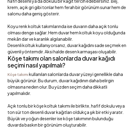
hafif desenli ya da dokulu bir kağıt tercih edebilirsiniz. Bej,
krem, açık gri gibi tonlar hem ferah bir görünüm sunar hem de
salonu daha geniş gösterir.
Koyu renk koltuk takımlarında ise duvarın daha açık tonlu
olması denge sağlar. Hem duvar hem koltuk koyu olduğunda
mekân dar ve karanlık algılanabilir.
Desenli koltuk kullanıyorsanız, duvar kağıdını sade seçmek en
güvenli yöntemdir. Aksi halde desen karmaşası oluşabilir.
Köşe takımı olan salonlarda duvar kağıdı
seçimi nasıl yapılmalı?
kullanılan salonlarda duvar yüzeyi genellikle daha
Köşe takımı
büyük görünür. Bu durum, duvar kağıdının daha belirgin
olmasına neden olur. Bu yüzden seçim daha dikkatli
yapılmalıdır.
Açık tonlu bir köşe koltuk takımı ile birlikte, hafif dokulu veya
ton sür ton desenli duvar kağıtları oldukça şık bir etki yaratır.
Büyük ve yoğun desenler ise köşe takımının bulunduğu
duvarda baskın bir görünüm oluşturabilir.