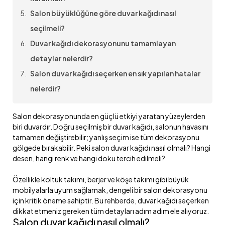
Salon büyüklüğüne göre duvar kağıdı nasıl
seçilmeli?
Duvar kağıdı dekorasyonunu tamamlayan
detaylar nelerdir?
Salon duvar kağıdı seçerken en sık yapılan hatalar
nelerdir?
Salon dekorasyonunda en güçlü etkiyi yaratan yüzeylerden
biri duvardır. Doğru seçilmiş bir duvar kağıdı, salonun havasını
tamamen değiştirebilir; yanlış seçim ise tüm dekorasyonu
gölgede bırakabilir. Peki salon duvar kağıdı nasıl olmalı? Hangi
desen, hangi renk ve hangi doku tercih edilmeli?
Özellikle koltuk takımı, berjer ve köşe takımı gibi büyük
mobilyalarla uyum sağlamak, dengeli bir salon dekorasyonu
için kritik öneme sahiptir. Bu rehberde, duvar kağıdı seçerken
dikkat etmeniz gereken tüm detayları adım adım ele alıyoruz.
Salon duvar kağıdı nasıl olmalı?