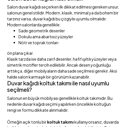
Salon duvar kağıdı seçerken ilk dikkat edilmesi gereken unsur,
salonun genel stilidir. Modern, klasik, minimal ya da bohem bir
tarzınız varsa, duvar kağıdı bu çizgiyle uyumlu olmalıdır.
Modern salonlarda genellikle:
Sade geometrik desenler
Dokulu ama abartısız yüzeyler
Nötr ve toprak tonları
ön plana çıkar.
Klasik tarzda ise daha zarif desenler, hafif ışıltılı yüzeyler veya
simetrik motifler tercih edilebilir. Ancak desen yoğunluğu
arttıkça, diğer mobilyaların daha sade seçilmesi gerekir. Aksi
halde salon karmaşık bir görünüm kazanabilir.
Duvar kağıdı koltuk takımı ile nasıl uyumlu
seçilmeli?
Salonun en büyük mobilyası genellikle koltuk takımıdır. Bu
nedenle duvar kağıdı seçimi yapılırken öncelikle koltuğun
rengi ve formu dikkate alınmalıdır.
Örneğin açık tonlu bir
koltuk takımı
kullanıyorsanız, duvarda