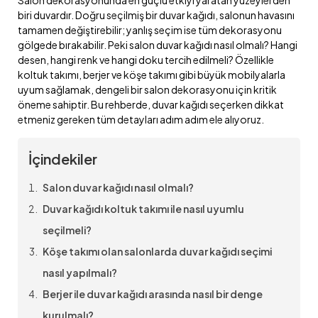
biri duvardır. Doğru seçilmiş bir duvar kağıdı, salonun havasını
tamamen değiştirebilir; yanlış seçim ise tüm dekorasyonu
gölgede bırakabilir. Peki salon duvar kağıdı nasıl olmalı? Hangi
desen, hangi renk ve hangi doku tercih edilmeli? Özellikle
koltuk takımı, berjer ve köşe takımı gibi büyük mobilyalarla
uyum sağlamak, dengeli bir salon dekorasyonu için kritik
öneme sahiptir. Bu rehberde, duvar kağıdı seçerken dikkat
etmeniz gereken tüm detayları adım adım ele alıyoruz.
İçindekiler
Salon duvar kağıdı nasıl olmalı?
Duvar kağıdı koltuk takımı ile nasıl uyumlu
seçilmeli?
Köşe takımı olan salonlarda duvar kağıdı seçimi
nasıl yapılmalı?
Berjer ile duvar kağıdı arasında nasıl bir denge
kurulmalı?