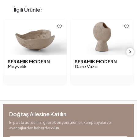
İlgili Ürünler
SERAMIK MODERN
SERAMIK MODERN
Meyvelık
Daıre Vazo
Doğtaş Ailesine Katılın
E-posta adresinizi girerek en yeni ürünler, kampanyalar ve
avantajlardan haberdar olun.