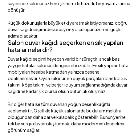
sayesinde salonunuz hem şık hem de huzurlu bir yaşam alanına
dönüşür.
Küçük dokunuşlarla büyük etki yaratmak istiyorsanız, doğru
duvar kağıdı seçimi dekorasyon yolculuğunuzun en güçlü
adımı olacaktır.
Salon duvar kağıdı seçerken en sık yapılan
hatalar nelerdir?
Duvar kağıdı seçimi heyecan verici bir süreçtir; ancak bazı
yaygın hatalar salonun dengesini bozabilir. En sık yapılan hata,
mobilyaları hesaba katmadan yalnızca desene
odaklanmaktır. Oysa salonun en büyük parçaları olan koltuk
takımı, köşe takımı ve berjer ile uyum sağlanmadığında duvar
kağıdı ne kadar şık olursa olsun bütünlük oluşmaz.
Bir diğer hata ise tüm duvarları yoğun desenli kağıtla
kaplamaktır. Özellikle küçük salonlarda bu durum mekânı
olduğundan daha dar ve kalabalık gösterebilir. Bunun yerine
tek bir vurgu duvarı oluşturmak, daha modern ve dengeli bir
görünüm sağlar.