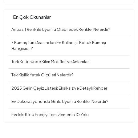
En Çok Okunanlar
Antrasit Renk ile Uyumlu Olabilecek Renkler Nelerdir?
7 Kumaş Türü Arasından En Kullanışlı Koltuk Kumaşı
Hangisidir?
Türk Kültüründe Kilim Motifleri ve Anlamları
Tek Kişilik Yatak Ölçüleri Nelerdir?
2025 Gelin Çeyiz Listesi: Eksiksiz ve Detaylı Rehber
Ev Dekorasyonunda Gri ile Uyumlu Renkler Nelerdir?
Evdeki Kötü Enerjiyi Temizlemenin 10 Yolu