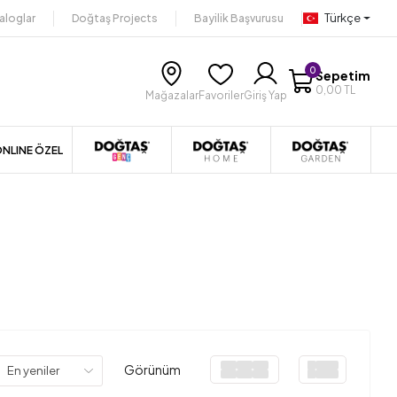
Türkçe
aloglar
Doğtaş Projects
Bayilik Başvurusu
0
Sepetim
0,00 TL
Mağazalar
Favoriler
Giriş Yap
NLINE ÖZEL
Görünüm