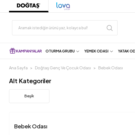
KAMPANYALAR
OTURMA GRUBU
YEMEK ODASI
YATAK O
Ana Sayfa
Doğtaş Genç Ve Çocuk Odası
Bebek Odası
Alt Kategoriler
Beşik
Bebek Odası