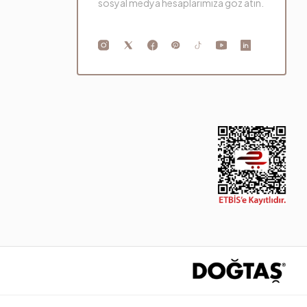
sosyal medya hesaplarımıza göz atın.