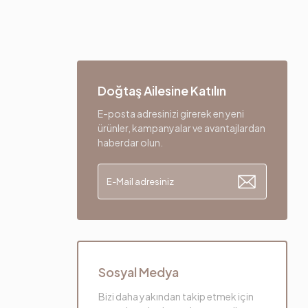
Doğtaş Ailesine Katılın
E-posta adresinizi girerek en yeni
ürünler, kampanyalar ve avantajlardan
haberdar olun.
Sosyal Medya
Bizi daha yakından takip etmek için