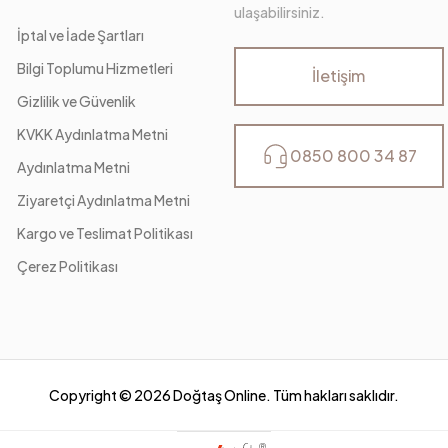
ulaşabilirsiniz.
İptal ve İade Şartları
Bilgi Toplumu Hizmetleri
İletişim
Gizlilik ve Güvenlik
KVKK Aydınlatma Metni
0850 800 34 87
Aydınlatma Metni
Ziyaretçi Aydınlatma Metni
Kargo ve Teslimat Politikası
Çerez Politikası
Copyright ©
2026
Doğtaş Online. Tüm hakları saklıdır.