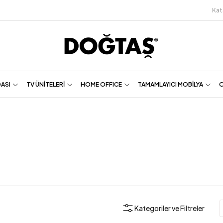
Kat
DASI
TV ÜNİTELERİ
HOME OFFICE
TAMAMLAYICI MOBİLYA
O
Kategoriler ve Filtreler