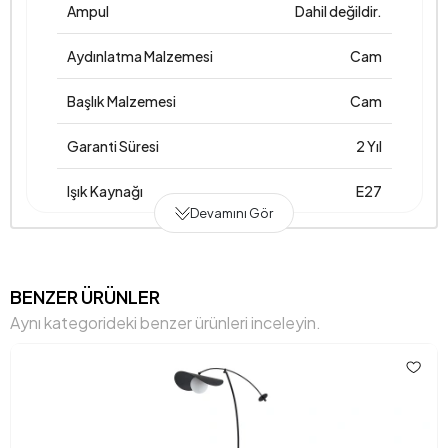
Ampul
Dahil değildir.
Aydınlatma Malzemesi
Cam
Başlık Malzemesi
Cam
Garanti Süresi
2 Yıl
Işık Kaynağı
E27
Devamını Gör
Kablo Uzunluğu (cm)
250 cm
Materyal
Cam
BENZER ÜRÜNLER
Aynı kategorideki benzer ürünleri inceleyin.
Net Boy (mm)
320 mm
Net En (mm)
320 mm
Net Yükseklik (mm)
420 mm