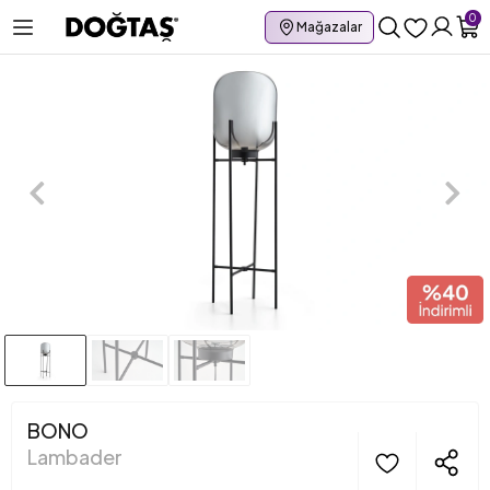
0
Mağazalar
BONO
Lambader