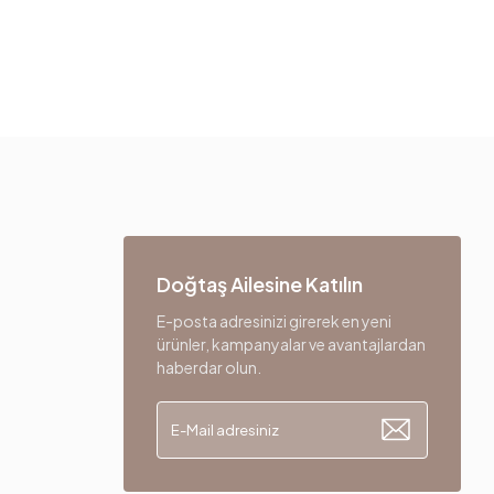
820 mm
Kadife
Krem
Polimer-Ceviz
Doğtaş Ailesine Katılın
E-posta adresinizi girerek en yeni
ürünler, kampanyalar ve avantajlardan
haberdar olun.