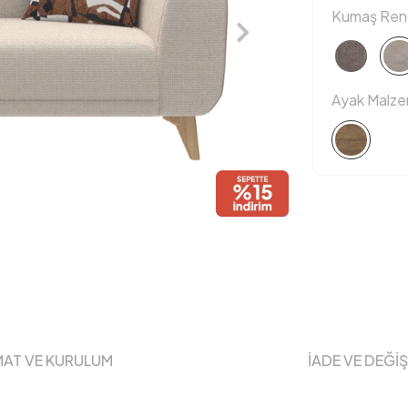
Kumaş Reng
Ayak Malz
MAT VE KURULUM
İADE VE DEĞİ