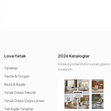
Yükseklik (mm)
Kumaş Adı
Kumaş Rengi
Ayak Malzeme-Renk
Lova Yatak
2026 Kataloglar
Koleksiyonlarımızın kataloglarını
Yataklar
inceleyin.
Yastık & Yorgan
Baza & Başlık
Yatak Odası Tekstili
Yatak Odası Çeyiz Listesi
Tek Kişilik Yataklar