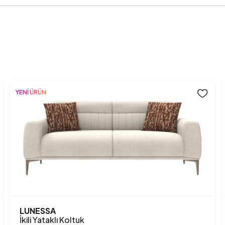
Işığa Karşı Dayanıklılık
İskelet Yapısı
Kimyasal Kullanımı
Kırlent 1 Ölçüsü
YENİ ÜRÜN
Kırlent Adedi
Kol Genişliği (mm)
Kol Yüksekliği (mm)
Kuru Temizleme
Kurulum Gerekliliği
LUNESSA
İkili Yataklı Koltuk
Maksimum Taşıma Kapasite