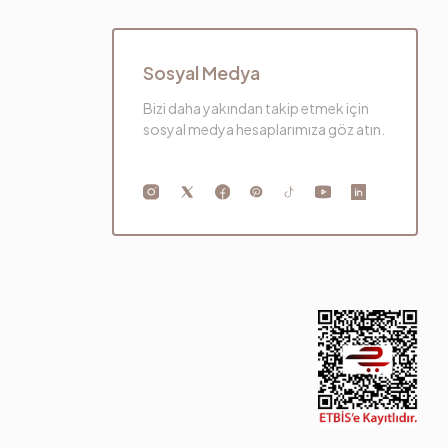
Sosyal Medya
Bizi daha yakından takip etmek için
sosyal medya hesaplarımıza göz atın.