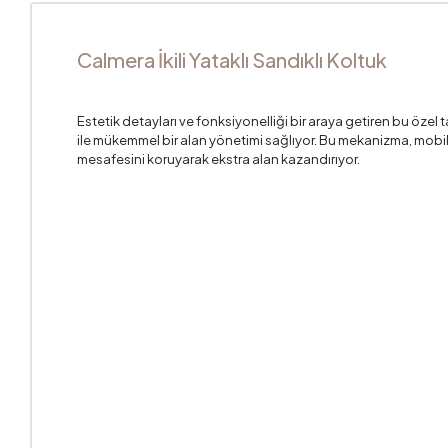
Calmera İkili Yataklı Sandıklı Koltuk
Estetik detayları ve fonksiyonelliği bir araya getiren bu özel
ile mükemmel bir alan yönetimi sağlıyor. Bu mekanizma, mobil
mesafesini koruyarak ekstra alan kazandırıyor.