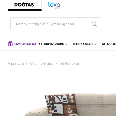
KAMPANYALAR
OTURMA GRUBU
YEMEK ODASI
YATAK O
Ana Sayfa
Oturma Grubu
İkili Koltuklar