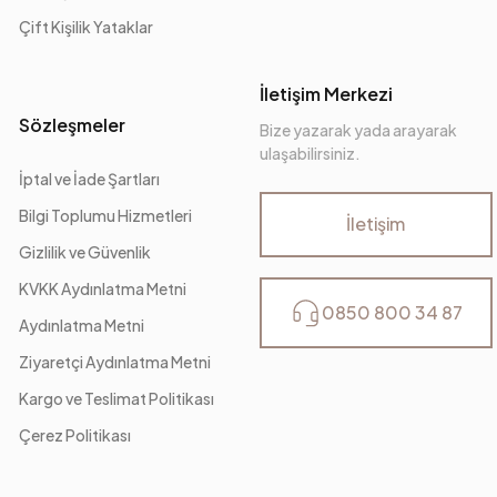
Çift Kişilik Yataklar
İletişim Merkezi
Sözleşmeler
Bize yazarak yada arayarak
ulaşabilirsiniz.
İptal ve İade Şartları
Bilgi Toplumu Hizmetleri
İletişim
Gizlilik ve Güvenlik
KVKK Aydınlatma Metni
0850 800 34 87
Aydınlatma Metni
Ziyaretçi Aydınlatma Metni
Kargo ve Teslimat Politikası
Çerez Politikası