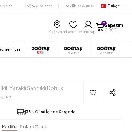
Türkçe
aloglar
Doğtaş Projects
Bayilik Başvurusu
0
Sepetim
0,00 TL
Mağazalar
Favoriler
Giriş Yap
NLINE ÖZEL
İkili Yataklı Sandıklı Koltuk
25459
35 İş Günü İçinde Kargoda
Kadife
Polarlı Örme