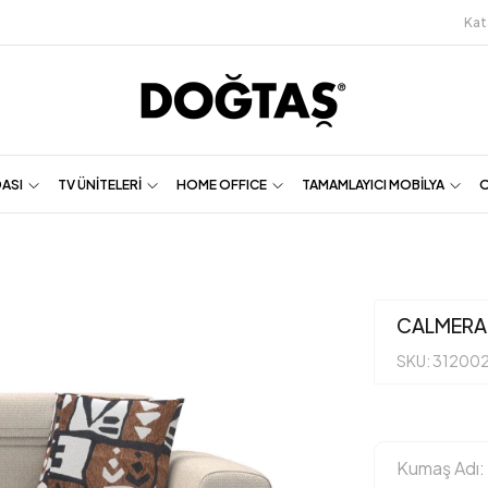
Kat
DASI
TV ÜNİTELERİ
HOME OFFICE
TAMAMLAYICI MOBİLYA
O
CALMERA
SKU: 31200
Kumaş Adı: