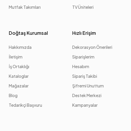
Mutfak Takımları
TV Üniteleri
Doğtaş Kurumsal
Hızlı Erişim
Hakkımızda
Dekorasyon Önerileri
İletişim
Siparişlerim
İş Ortaklığı
Hesabım
Kataloglar
Sipariş Takibi
Mağazalar
Şifremi Unuttum
Blog
Destek Merkezi
Tedarikçi Başvuru
Kampanyalar