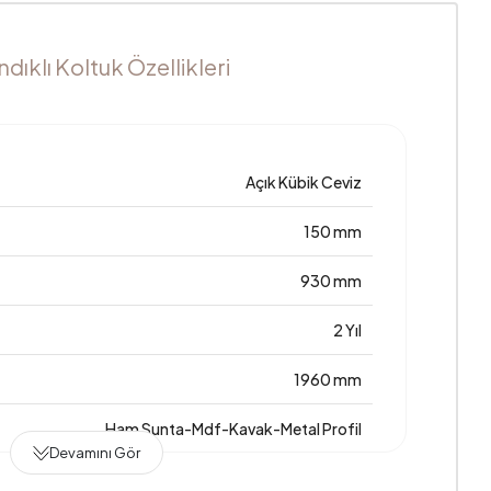
ndıklı Koltuk Özellikleri
Açık Kübik Ceviz
150 mm
930 mm
2 Yıl
1960 mm
Ham Sunta-Mdf-Kavak-Metal Profil
Devamını Gör
Hayır