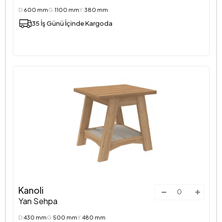
D:
600 mm
G:
1100 mm
Y:
380 mm
35 İş Günü İçinde Kargoda
Kanoli
Yan Sehpa
D:
430 mm
G:
500 mm
Y:
480 mm