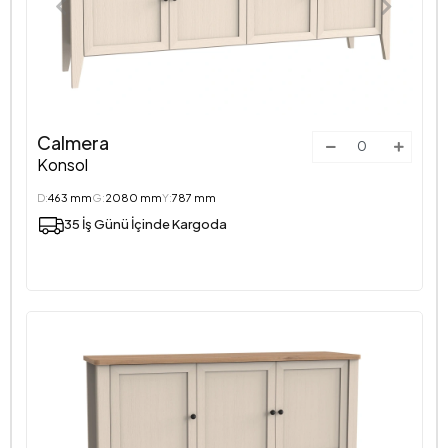
Calmera
Konsol
D:
463 mm
G:
2080 mm
Y:
787 mm
35 İş Günü İçinde Kargoda