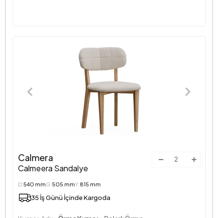
Calmera
Calmeera Sandalye
D:
540 mm
G:
505 mm
Y:
815 mm
35 İş Günü İçinde Kargoda