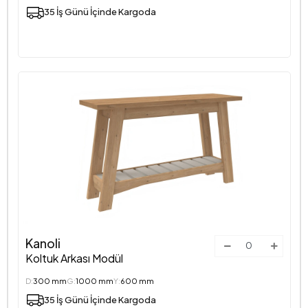
35 İş Günü İçinde Kargoda
Kanoli
Koltuk Arkası Modül
D:
300 mm
G:
1000 mm
Y:
600 mm
35 İş Günü İçinde Kargoda