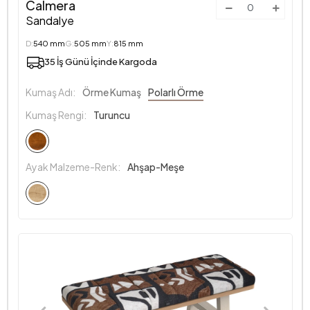
Calmera
Sandalye
D:
540 mm
G:
505 mm
Y:
815 mm
35 İş Günü İçinde Kargoda
Kumaş Adı:
Örme Kumaş
Polarlı Örme
Kumaş Rengi:
Turuncu
Ayak Malzeme-Renk:
Ahşap-Meşe