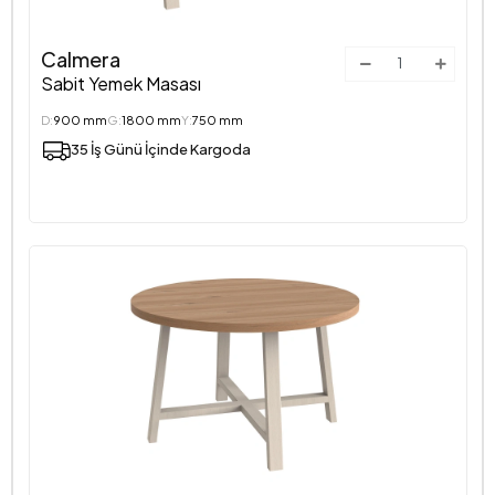
Calmera
Sabit Yemek Masası
D:
900 mm
G:
1800 mm
Y:
750 mm
35 İş Günü İçinde Kargoda