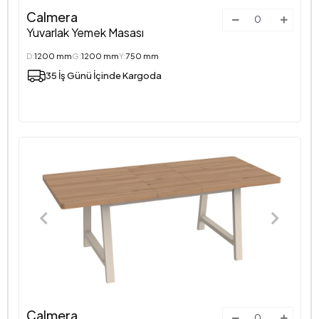
Calmera
Yuvarlak Yemek Masası
D:
1200 mm
G:
1200 mm
Y:
750 mm
35 İş Günü İçinde Kargoda
Calmera