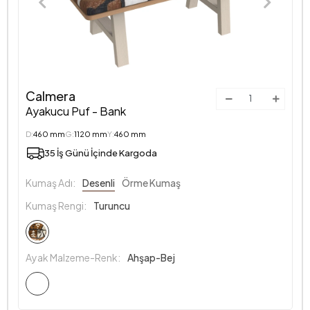
Calmera
Ayakucu Puf - Bank
D:
460 mm
G:
1120 mm
Y:
460 mm
35 İş Günü İçinde Kargoda
Kumaş Adı:
Desenli
Örme Kumaş
Kumaş Rengi:
Turuncu
Ayak Malzeme-Renk:
Ahşap-Bej