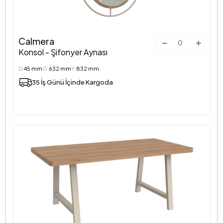
Calmera
Konsol - Şifonyer Aynası
D:
45 mm
G:
632 mm
Y:
832 mm
35 İş Günü İçinde Kargoda