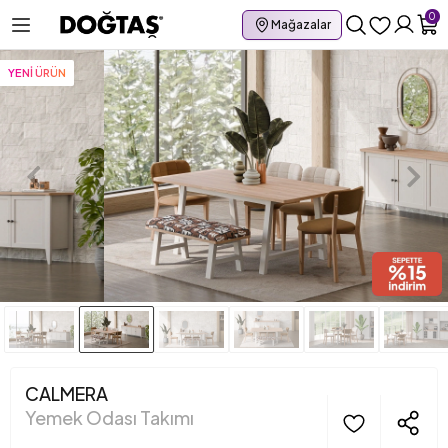
0
Mağazalar
YENİ ÜRÜN
CALMERA
Yemek Odası Takımı