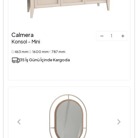
Calmera
Konsol - Mini
D:
463 mm
G:
1600 mm
Y:
787 mm
35 İş Günü İçinde Kargoda