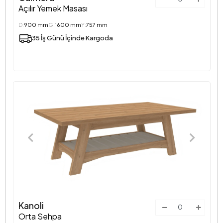
Açılır Yemek Masası
D:
900 mm
G:
1600 mm
Y:
757 mm
35 İş Günü İçinde Kargoda
Kanoli
Orta Sehpa