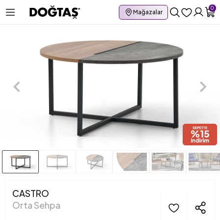
0
Mağazalar
CASTRO
Orta Sehpa