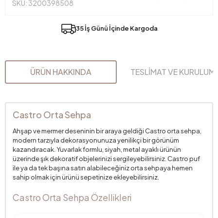
SKU: 3200398508
35 İş Günü İçinde Kargoda
ÜRÜN HAKKINDA
TESLİMAT VE KURULUM
Castro Orta Sehpa
Ahşap ve mermer deseninin bir araya geldiği Castro orta sehpa,
modern tarzıyla dekorasyonunuza yenilikçi bir görünüm
kazandıracak. Yuvarlak formlu, siyah, metal ayaklı ürünün
üzerinde şık dekoratif objelerinizi sergileyebilirsiniz. Castro puf
ile ya da tek başına satın alabileceğiniz orta sehpaya hemen
sahip olmak için ürünü sepetinize ekleyebilirsiniz.
Castro Orta Sehpa Özellikleri