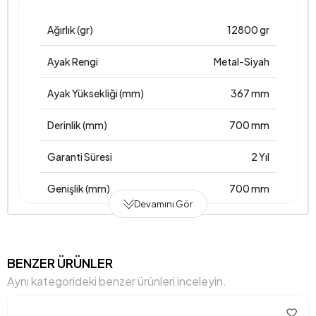
Ağırlık (gr)
12800 gr
Ayak Rengi
Metal-Siyah
Ayak Yüksekliği (mm)
367 mm
Derinlik (mm)
700 mm
Garanti Süresi
2 Yıl
Genişlik (mm)
700 mm
Devamını Gör
Gövde Malzemesi
Ceviz Suntalam
Hacim (m3)
0,317 m3
BENZER ÜRÜNLER
Aynı kategorideki benzer ürünleri inceleyin.
Üst Tabla Kalınlığı (mm)
18 mm
Yükseklik (mm)
390 mm