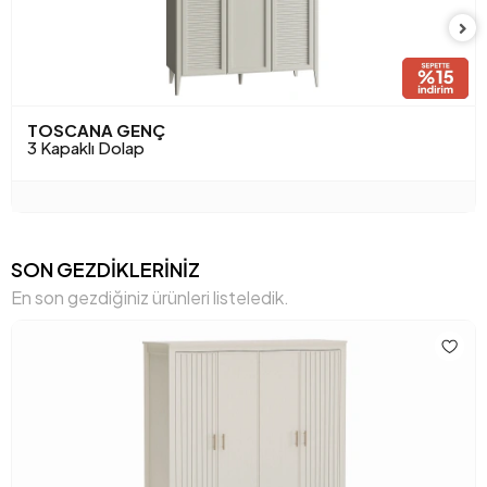
Kulp Rengi
Meşe
Yükseklik (mm)
2015 mm
Anarenk
Kum Beji
TOSCANA GENÇ
3 Kapaklı Dolap
SON GEZDİKLERİNİZ
En son gezdiğiniz ürünleri listeledik.