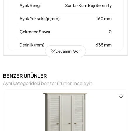
Ayak Rengi
Sunta-Kum Beji Serenity
Ayak Yüksekliği (mm)
160 mm
Çekmece Sayısı
0
Derinlik (mm)
635 mm
Devamını Gör
Garanti Süresi
7 Yıl
Genişlik (mm)
1909 mm
BENZER ÜRÜNLER
Aynı kategorideki benzer ürünleri inceleyin.
Gövde Malzemesi
Suntalam
Hacim (m3)
0.541
Kapak Sayısı
4
Kulp Malzemesi
Ahşap