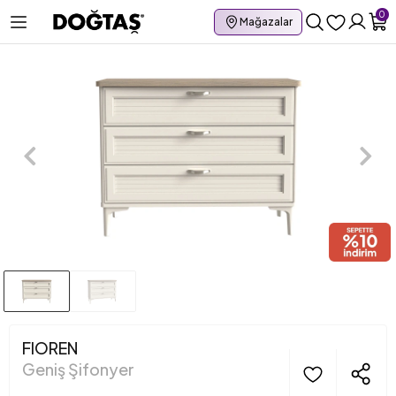
0
Mağazalar
FIOREN
Geniş Şifonyer