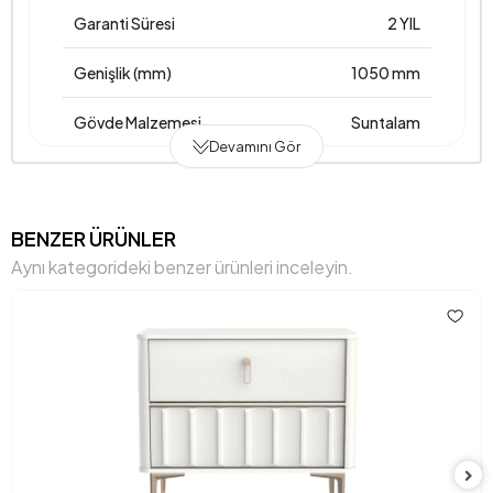
Garanti Süresi
2 YIL
Genişlik (mm)
1050 mm
Gövde Malzemesi
Suntalam
Devamını Gör
Hacim (m3)
0,107 m3
BENZER ÜRÜNLER
Aynı kategorideki benzer ürünleri inceleyin.