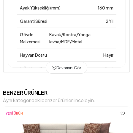
Ayak Yüksekliği (mm)
160 mm
Garanti Süresi
2 Yıl
Gövde
Kavak/Kontra/Yonga
Malzemesi
levha/MDF/Metal
Hayvan Dostu
Hayır
Devamını Gör
Işığa Karşı Dayanıklılık
Evet
İskelet Yapısı
Ahşap/Metal İskelet
BENZER ÜRÜNLER
Kimyasal Kullanımı
Hayır
Aynı kategorideki benzer ürünleri inceleyin.
Kırlent 1 Kumaş Rengi
Desen
YENİ ÜRÜN
Kırlent 1 Ölçüsü
45X45