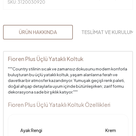
SKU: 3120030920
ÜRÜN HAKKINDA
TESLİMAT VE KURULUM
Fioren Plus Üçlü Yataklı Koltuk
"""Country stilinin sıcak ve zamansız dokusunu modern konforla
buluşturan bu üçlü yataklı koltuk, yaşam alanlarına ferah ve
davetkar bir atmosfer kazandırıyor. Yumuşak geçişli renk paleti,
doğal ahşap detaylarla uyum içinde bütünleşirken; zarif formu
dekorasyona sade bir şıklık katıyor."""
Fioren Plus Üçlü Yataklı Koltuk Özellikleri
Ayak Rengi
Krem