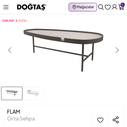
0
Mağazalar
ONLINE' A ÖZEL
FLAM
Orta Sehpa