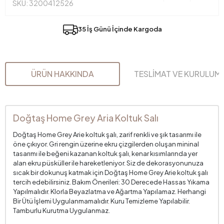
SKU: 3200412526
35 İş Günü İçinde Kargoda
ÜRÜN HAKKINDA
TESLİMAT VE KURULUM
Doğtaş Home Grey Aria Koltuk Salı
Doğtaş Home Grey Arie koltuk şalı, zarif renkli ve şık tasarımı ile
öne çıkıyor. Gri rengin üzerine ekru çizgilerden oluşan mininal
tasarımı ile beğeni kazanan koltuk şalı, kenar kısımlarında yer
alan ekru püsküller ile hareketleniyor. Siz de dekorasyonunuza
sıcak bir dokunuş katmak için Doğtaş Home Grey Arie koltuk şalı
tercih edebilirsiniz. Bakım Önerileri: 30 Derecede Hassas Yıkama
Yapılmalıdır. Klorla Beyazlatma ve Ağartma Yapılamaz. Herhangi
Bir Ütü İşlemi Uygulanmamalıdır. Kuru Temizleme Yapılabilir.
Tamburlu Kurutma Uygulanmaz.