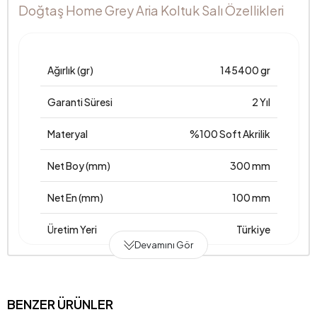
Doğtaş Home Grey Aria Koltuk Salı Özellikleri
Ağırlık (gr)
145400 gr
Garanti Süresi
2 Yıl
Materyal
%100 Soft Akrilik
Net Boy (mm)
300 mm
Net En (mm)
100 mm
Üretim Yeri
Türkiye
Devamını Gör
Anarenk
Gri - Ekru
BENZER ÜRÜNLER