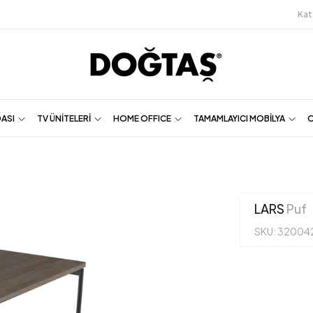
Kat
DASI
TV ÜNİTELERİ
HOME OFFICE
TAMAMLAYICI MOBİLYA
O
LARS
Puf
SKU: 32004