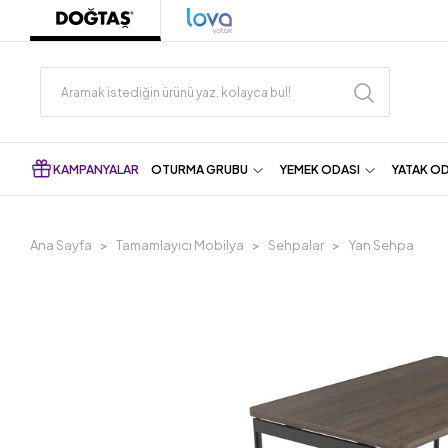
KAMPANYALAR
OTURMA GRUBU
YEMEK ODASI
YATAK O
Ana Sayfa
Tamamlayıcı Mobilya
Sehpalar
Yan Sehpa