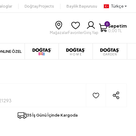
Türkçe
aloglar
Doğtaş Projects
Bayilik Başvurusu
0
Sepetim
0,00 TL
Mağazalar
Favoriler
Giriş Yap
NLINE ÖZEL
21293
35 İş Günü İçinde Kargoda