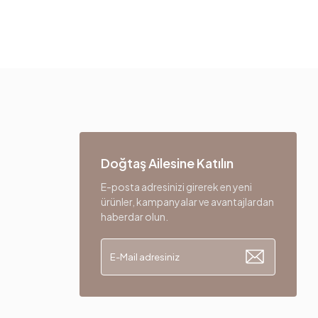
Doğtaş Ailesine Katılın
E-posta adresinizi girerek en yeni
ürünler, kampanyalar ve avantajlardan
haberdar olun.