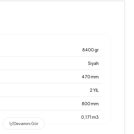
8400 gr
Siyah
470 mm
2 YIL
800 mm
0,171 m3
Devamını Gör
450 mm