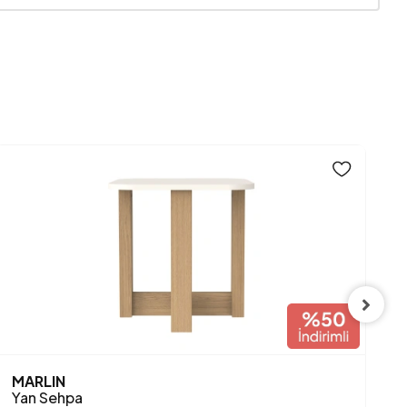
Ceviz
MARLIN
L
Yan Sehpa
Y