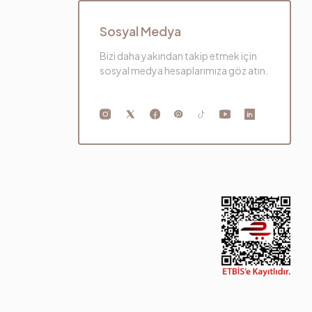
Sosyal Medya
Bizi daha yakından takip etmek için
sosyal medya hesaplarımıza göz atın.