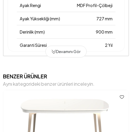
Ayak Rengi
MDF Profil-Çölbeji
Ayak Yüksekliği (mm)
727 mm
Derinlik (mm)
900 mm
Garanti Süresi
2 Yıl
Devamını Gör
Genişlik (mm)
2000 mm
Gövde Malzemesi
Suntalam
BENZER ÜRÜNLER
Aynı kategorideki benzer ürünleri inceleyin.
Hacim (m3)
0,512 m3
Masa Açık Genişliği (mm)
2000 mm
Üst Tabla Kalınlığı (mm)
43 mm
Yükseklik (mm)
770 mm