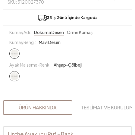
SKU: 3120027370
35 İş Günü İçinde Kargoda
Kumaş Adı:
Dokuma Desen
Örme Kumaş
Kumaş Rengi:
Mavi Desen
Ayak Malzeme-Renk:
Ahşap-Çölbeji
ÜRÜN HAKKINDA
TESLİMAT VE KURULUM
Linthe Ayakucu Puf - Bank