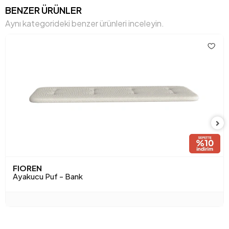
Gövde Malzemesi
Sunta-Mdf-Kavak
BENZER ÜRÜNLER
Aynı kategorideki benzer ürünleri inceleyin.
Hacim (m3)
0,095 m3
Yükseklik (mm)
450 mm
Kumaş Adı
Dokuma Desen
Kumaş Rengi
Mavi Desen
Ayak Malzeme-Renk
Ahşap-Çölbeji
FIOREN
Ayakucu Puf - Bank