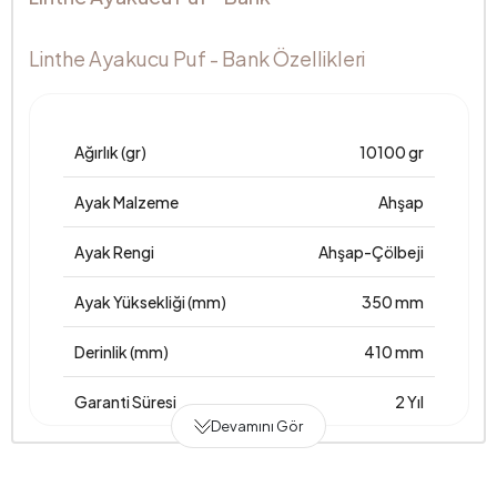
Linthe Ayakucu Puf - Bank Özellikleri
Ağırlık (gr)
10100 gr
Ayak Malzeme
Ahşap
Ayak Rengi
Ahşap-Çölbeji
Ayak Yüksekliği (mm)
350 mm
Derinlik (mm)
410 mm
Garanti Süresi
2 Yıl
Devamını Gör
Genişlik (mm)
1140 mm