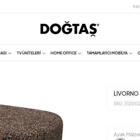
Kat
DASI
TV ÜNİTELERİ
HOME OFFICE
TAMAMLAYICI MOBİLYA
O
LIVORNO
SKU: 31200
Ayak Malz