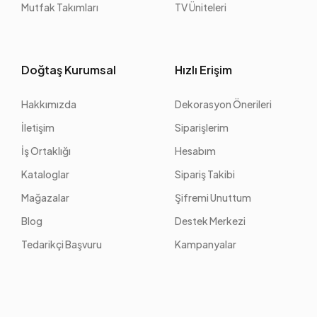
Mutfak Takımları
TV Üniteleri
Doğtaş Kurumsal
Hızlı Erişim
Hakkımızda
Dekorasyon Önerileri
İletişim
Siparişlerim
İş Ortaklığı
Hesabım
Kataloglar
Sipariş Takibi
Mağazalar
Şifremi Unuttum
Blog
Destek Merkezi
Tedarikçi Başvuru
Kampanyalar