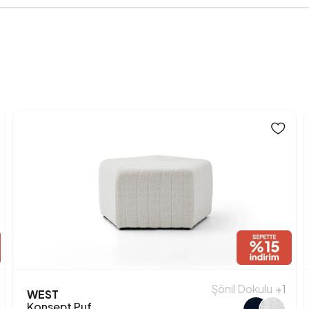
Yükseklik (mm)
Anarenk
Ayak Malzeme-Renk
Şönil Dokulu
+1
WEST
Konsept Puf