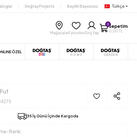
Türkçe
aloglar
Doğtaş Projects
Bayilik Başvurusu
0
Sepetim
0,00 TL
Mağazalar
Favoriler
Giriş Yap
NLINE ÖZEL
Puf
24275
35 İş Günü İçinde Kargoda
eme-Renk: