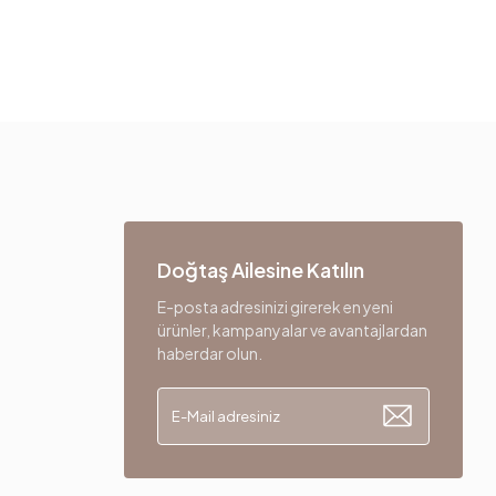
Doğtaş Ailesine Katılın
E-posta adresinizi girerek en yeni
ürünler, kampanyalar ve avantajlardan
haberdar olun.