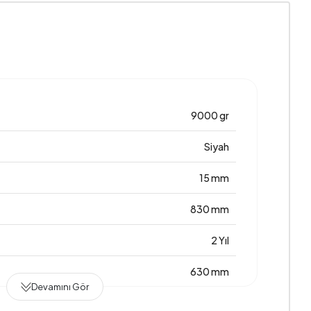
9000 gr
Siyah
15 mm
830 mm
2 Yıl
630 mm
Devamını Gör
0,203 m3