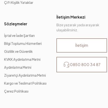
Çift Kişilik Yataklar
İletişim Merkezi
Sözleşmeler
Bize yazarak yada arayarak
ulaşabilirsiniz.
İptal ve İade Şartları
Bilgi Toplumu Hizmetleri
İletişim
Gizlilik ve Güvenlik
KVKK Aydınlatma Metni
0850 800 34 87
Aydınlatma Metni
Ziyaretçi Aydınlatma Metni
Kargo ve Teslimat Politikası
Çerez Politikası