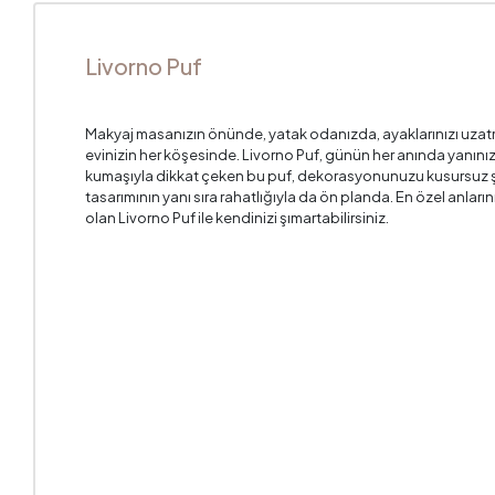
Livorno Puf
Makyaj masanızın önünde, yatak odanızda, ayaklarınızı uza
evinizin her köşesinde. Livorno Puf, günün her anında yanın
kumaşıyla dikkat çeken bu puf, dekorasyonunuzu kusursuz şe
tasarımının yanı sıra rahatlığıyla da ön planda. En özel anları
olan Livorno Puf ile kendinizi şımartabilirsiniz.