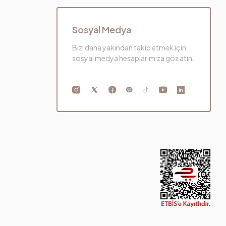
Sosyal Medya
Bizi daha yakından takip etmek için
sosyal medya hesaplarımıza göz atın.