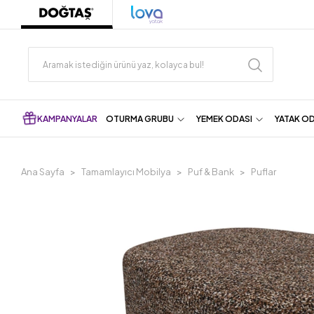
KAMPANYALAR
OTURMA GRUBU
YEMEK ODASI
YATAK O
Ana Sayfa
Tamamlayıcı Mobilya
Puf & Bank
Puflar