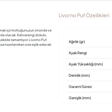
Livorno Puf Özellikleri
tmak için koltuğunuzun önünde ve
ızda olacak. Kahverengi dokulu
kilde tamamlıyor. Livorno Puf,
Ağırlık (gr)
nıza hazırlanırken size eşlik edecek
Ayak Rengi
Ayak Yüksekliği (mm)
Derinlik (mm)
Garanti Süresi
Genişlik (mm)
Hacim (m3)