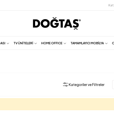
Kat
DASI
TV ÜNİTELERİ
HOME OFFICE
TAMAMLAYICI MOBİLYA
O
Kategoriler ve Filtreler