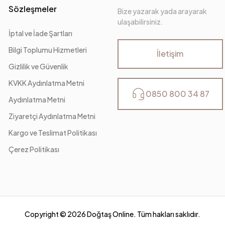
Sözleşmeler
Bize yazarak yada arayarak
ulaşabilirsiniz.
İptal ve İade Şartları
Bilgi Toplumu Hizmetleri
İletişim
Gizlilik ve Güvenlik
KVKK Aydınlatma Metni
0850 800 34 87
Aydınlatma Metni
Ziyaretçi Aydınlatma Metni
Kargo ve Teslimat Politikası
Çerez Politikası
Copyright ©
2026
Doğtaş Online. Tüm hakları saklıdır.