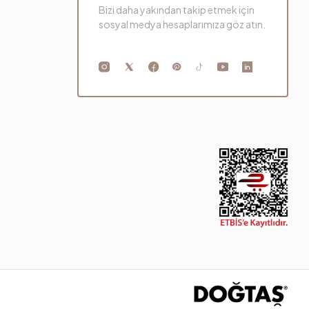
Bizi daha yakından takip etmek için
sosyal medya hesaplarımıza göz atın.