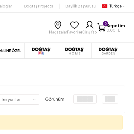
Türkçe
aloglar
Doğtaş Projects
Bayilik Başvurusu
0
Sepetim
0,00 TL
Mağazalar
Favoriler
Giriş Yap
NLINE ÖZEL
Görünüm