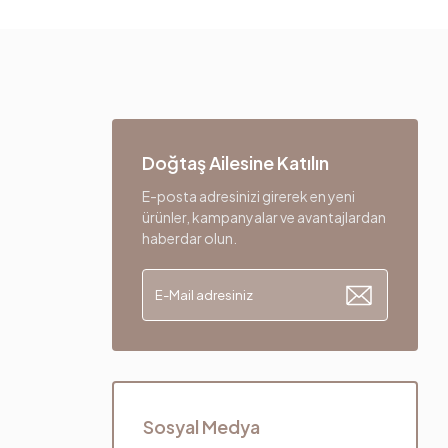
Doğtaş Ailesine Katılın
E-posta adresinizi girerek en yeni
ürünler, kampanyalar ve avantajlardan
haberdar olun.
Sosyal Medya