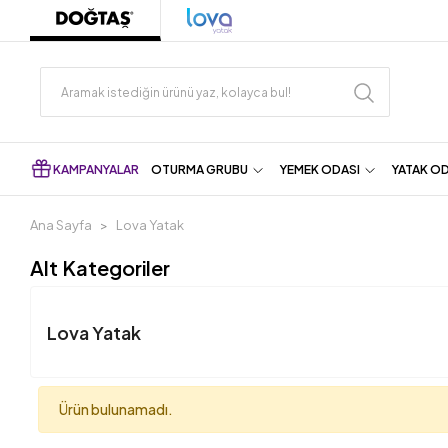
KAMPANYALAR
OTURMA GRUBU
YEMEK ODASI
YATAK O
Ana Sayfa
Lova Yatak
Alt Kategoriler
Lova Yatak
Ürün bulunamadı.