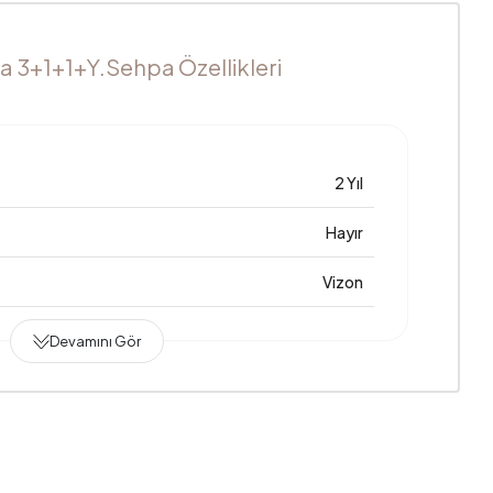
 3+1+1+Y.Sehpa Özellikleri
2 Yıl
Hayır
Vizon
Devamını Gör