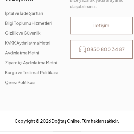
ulaşabilirsiniz.
İptal ve İade Şartları
Bilgi Toplumu Hizmetleri
İletişim
Gizlilik ve Güvenlik
KVKK Aydınlatma Metni
0850 800 34 87
Aydınlatma Metni
Ziyaretçi Aydınlatma Metni
Kargo ve Teslimat Politikası
Çerez Politikası
Copyright ©
2026
Doğtaş Online. Tüm hakları saklıdır.