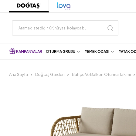
KAMPANYALAR
OTURMA GRUBU
YEMEK ODASI
YATAK O
Ana Sayfa
Doğtaş Garden
Bahçe Ve Balkon Oturma Takımı