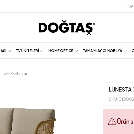
Kat
DASI
TV ÜNİTELERİ
HOME OFFICE
TAMAMLAYICI MOBİLYA
O
Tekli Koltuklar
LUNESTA
SKU: 31200
Ürün 