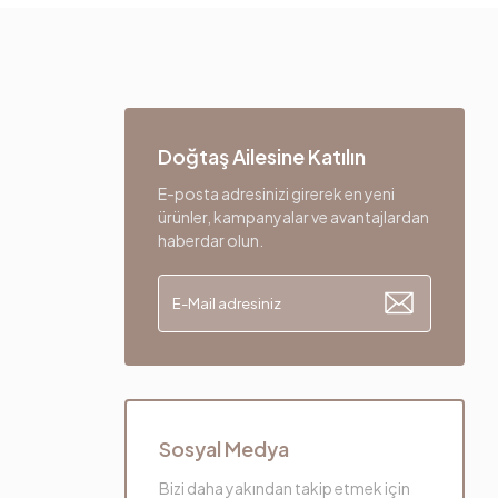
Doğtaş Ailesine Katılın
E-posta adresinizi girerek en yeni
ürünler, kampanyalar ve avantajlardan
haberdar olun.
Sosyal Medya
Bizi daha yakından takip etmek için