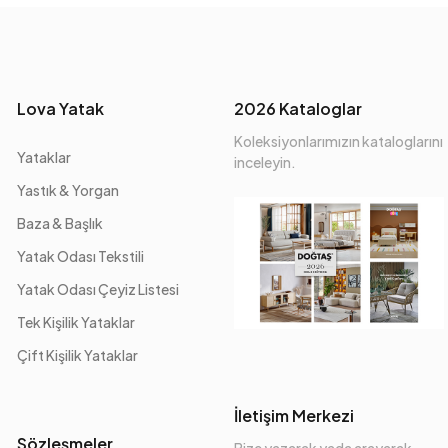
Lova Yatak
2026 Kataloglar
Koleksiyonlarımızın kataloglarını
Yataklar
inceleyin.
Yastık & Yorgan
Baza & Başlık
Yatak Odası Tekstili
Yatak Odası Çeyiz Listesi
Tek Kişilik Yataklar
Çift Kişilik Yataklar
İletişim Merkezi
Sözleşmeler
Bize yazarak yada arayarak