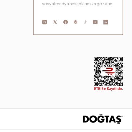
sosyal medya hesaplarımıza göz atın.