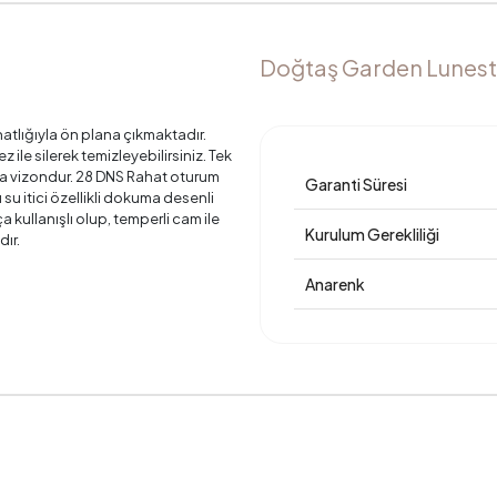
Doğtaş Garden Lunesta
atlığıyla ön plana çıkmaktadır.
ile silerek temizleyebilirsiniz. Tek
nda vizondur. 28 DNS Rahat oturum
Garanti Süresi
u itici özellikli dokuma desenli
kullanışlı olup, temperli cam ile
Kurulum Gerekliliği
dır.
Anarenk