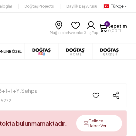
Türkçe
aloglar
Doğtaş Projects
Bayilik Başvurusu
0
Sepetim
0,00 TL
Mağazalar
Favoriler
Giriş Yap
NLINE ÖZEL
3+1+1+Y.Sehpa
25272
Gelince
stokta bulunmamaktadır.
Haber Ver