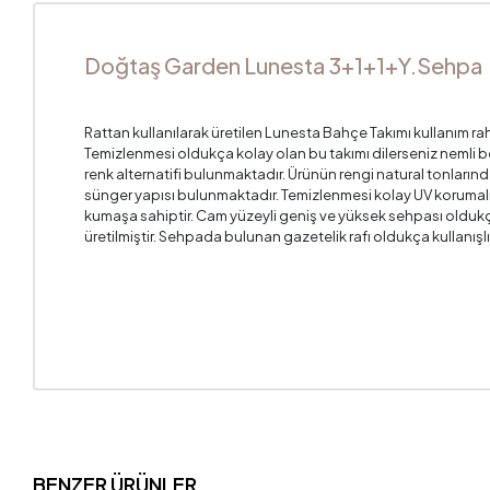
Doğtaş Garden Lunesta 3+1+1+Y.Sehpa
Rattan kullanılarak üretilen Lunesta Bahçe Takımı kullanım rah
Temizlenmesi oldukça kolay olan bu takımı dilerseniz nemli bez 
renk alternatifi bulunmaktadır. Ürünün rengi natural tonları
sünger yapısı bulunmaktadır. Temizlenmesi kolay UV korumalı s
kumaşa sahiptir. Cam yüzeyli geniş ve yüksek sehpası oldukça 
üretilmiştir. Sehpada bulunan gazetelik rafı oldukça kullanışlı
BENZER ÜRÜNLER