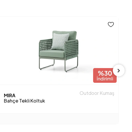
Outdoor Kumaş
R
MIRA
B
Bahçe Tekli Koltuk