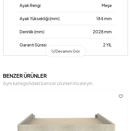
Ayak Rengi
Meşe
Ayak Yüksekliği (mm)
184 mm
Derinlik (mm)
2028 mm
Garanti Süresi
2 YIL
Devamını Gör
Genişlik (mm)
1648 mm
Gövde Malzemesi
Suntalam
BENZER ÜRÜNLER
Aynı kategorideki benzer ürünleri inceleyin.
Hacim (m3)
0,101 m3
Yükseklik (mm)
377 mm
Anarenk
Krem