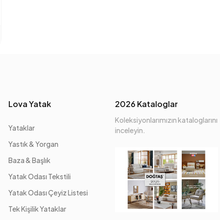
Anarenk
Kumaş Adı
Kumaş Rengi
Ayak Malzeme-Renk
Lova Yatak
2026 Kataloglar
Koleksiyonlarımızın kataloglarını
Yataklar
inceleyin.
Yastık & Yorgan
Baza & Başlık
Yatak Odası Tekstili
Yatak Odası Çeyiz Listesi
Tek Kişilik Yataklar