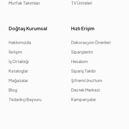
Mutfak Takımları
TV Üniteleri
Doğtaş Kurumsal
Hızlı Erişim
Hakkımızda
Dekorasyon Önerileri
İletişim
Siparişlerim
İş Ortaklığı
Hesabım
Kataloglar
Sipariş Takibi
Mağazalar
Şifremi Unuttum
Blog
Destek Merkezi
Tedarikçi Başvuru
Kampanyalar