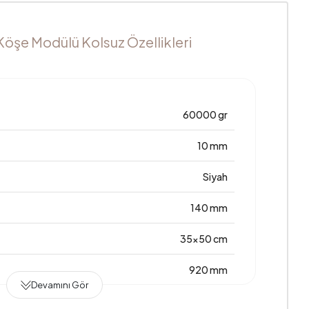
Köşe Modülü Kolsuz Özellikleri
60000 gr
10 mm
Siyah
140 mm
35x50 cm
920 mm
Devamını Gör
2 Yıl