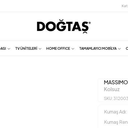
Kat
DASI
TV ÜNİTELERİ
HOME OFFICE
TAMAMLAYICI MOBİLYA
O
MASSIMO
Kolsuz
SKU: 31200
Kumaş Adı:
Kumaş Reng