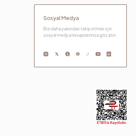
Sosyal Medya
Bizi daha yakından takip etmek için
sosyal medya hesaplarımıza göz atın.