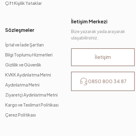
Çift Kişilik Yataklar
İletişim Merkezi
Sözleşmeler
Bize yazarak yada arayarak
ulaşabilirsiniz.
İptal ve İade Şartları
Bilgi Toplumu Hizmetleri
İletişim
Gizlilik ve Güvenlik
KVKK Aydınlatma Metni
0850 800 34 87
Aydınlatma Metni
Ziyaretçi Aydınlatma Metni
Kargo ve Teslimat Politikası
Çerez Politikası