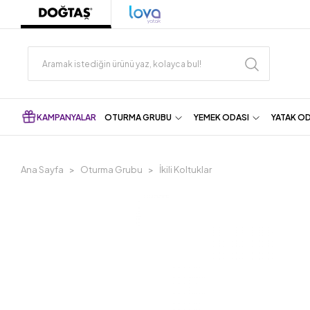
KAMPANYALAR
OTURMA GRUBU
YEMEK ODASI
YATAK O
Ana Sayfa
Oturma Grubu
İkili Koltuklar