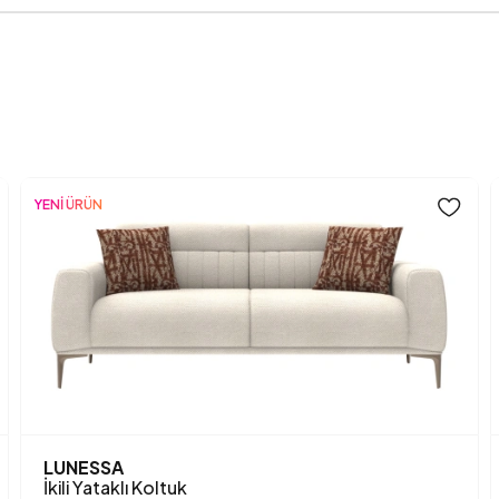
Genişlik (mm)
Gövde Malzemesi
Hayvan Dostu
Işığa Karşı Dayanıklılık
YENİ ÜRÜN
İskelet Yapısı
Kapasite
Kimyasal Kullanımı
Kırlent Adedi
Kuru Temizleme
LUNESSA
İkili Yataklı Koltuk
Kurulum Gerekliliği