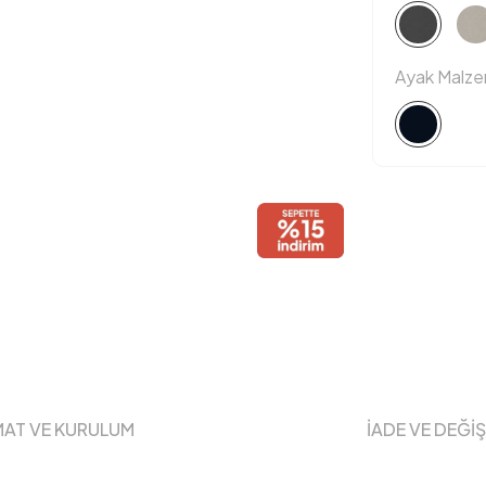
Ayak Malz
MAT VE KURULUM
İADE VE DEĞİ