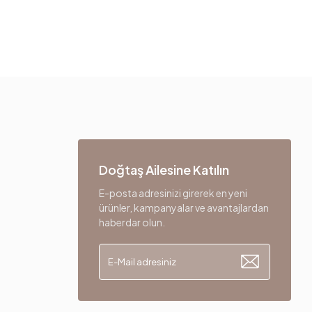
Gri
Nubuk Dokulu
Gri
Metal-Siyah
Doğtaş Ailesine Katılın
E-posta adresinizi girerek en yeni
ürünler, kampanyalar ve avantajlardan
haberdar olun.