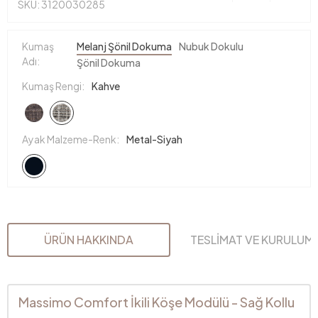
SKU: 3120030285
Kumaş
Melanj Şönil Dokuma
Nubuk Dokulu
Adı:
Şönil Dokuma
Kumaş Rengi:
Kahve
Ayak Malzeme-Renk:
Metal-Siyah
ÜRÜN HAKKINDA
TESLİMAT VE KURULUM
Massimo Comfort İkili Köşe Modülü - Sağ Kollu