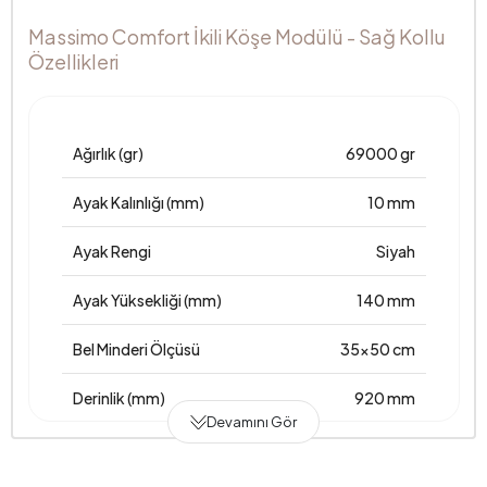
Massimo Comfort İkili Köşe Modülü - Sağ Kollu
Özellikleri
Ağırlık (gr)
69000 gr
Ayak Kalınlığı (mm)
10 mm
Ayak Rengi
Siyah
Ayak Yüksekliği (mm)
140 mm
Bel Minderi Ölçüsü
35x50 cm
Derinlik (mm)
920 mm
Devamını Gör
Garanti Süresi
2 Yıl