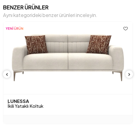
Genişlik (mm)
2020 mm
BENZER ÜRÜNLER
Aynı kategorideki benzer ürünleri inceleyin.
Gövde
Ham Sunta-Mdf-Kavak-Metal
Malzemesi
Profil
YENİ ÜRÜN
Hayvan Dostu
Hayır
Işığa Karşı Dayanıklılık
Evet
İskelet Yapısı
Ahşap/ Metal İskelet
Kapasite
2 Kişi
Kimyasal Kullanımı
Hayır
LUNESSA
Kırlent 1 Adet
1
İkili Yataklı Koltuk
Kırlent 1 Kumaş Rengi
Kahverengi Dokuma Desen
Kırlent 1 Ölçüsü
45x45 cm