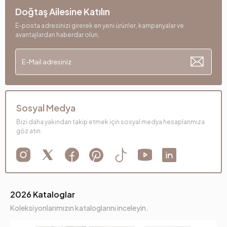
Yükseklik (mm)
810 mm
Doğtaş Ailesine Katılın
E-posta adresinizi girerek en yeni ürünler, kampanyalar ve
Kumaş Adı
Nubuk Dokulu
avantajlardan haberdar olun.
Kumaş Rengi
Gri
Ayak Malzeme-Renk
Metal-Siyah
Sosyal Medya
Bizi daha yakından takip etmek için sosyal medya hesaplarımıza
göz atın.
2026 Kataloglar
Koleksiyonlarımızın kataloglarını inceleyin.