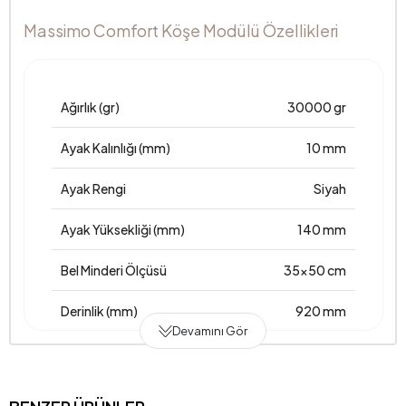
Massimo Comfort Köşe Modülü Özellikleri
Ağırlık (gr)
30000 gr
Ayak Kalınlığı (mm)
10 mm
Ayak Rengi
Siyah
Ayak Yüksekliği (mm)
140 mm
Bel Minderi Ölçüsü
35x50 cm
Derinlik (mm)
920 mm
Devamını Gör
Garanti Süresi
2 Yıl
Genişlik (mm)
920 mm