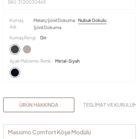
SKU: 3120030465
Kumaş
Melanj Şönil Dokuma
Nubuk Dokulu
Adı:
Şönil Dokuma
Kumaş Rengi:
Gri
Ayak Malzeme-Renk:
Metal-Siyah
ÜRÜN HAKKINDA
TESLİMAT VE KURULUM
Massimo Comfort Köşe Modülü