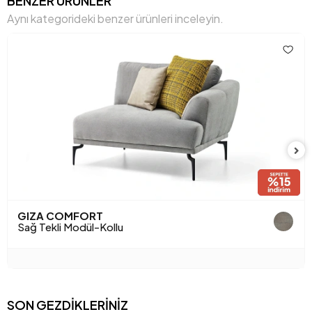
BENZER ÜRÜNLER
Aynı kategorideki benzer ürünleri inceleyin.
Gövde
Ham Sunta-Mdf-Kavak-Metal
Malzemesi
Profil
Hayvan Dostu
Evet
Işığa Karşı Dayanıklılık
Evet
İskelet Yapısı
Ahşap/ Metal İskelet
Kimyasal Kullanımı
Hayır
Kırlent 1 Kumaş Rengi
Gri Dokuma Desen
GIZA COMFORT
Kırlent 1 Ölçüsü
45x45 cm
Sağ Tekli Modül-Kollu
Kırlent 2 Adet
1
Kırlent 2 Kumaş Rengi
Açık Gri Şönil Dokuma
SON GEZDİKLERİNİZ