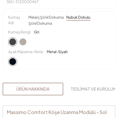
SKU: 3120030467
Kumaş
Melanj Şönil Dokuma
Nubuk Dokulu
Adı:
Şönil Dokuma
Kumaş Rengi:
Gri
Ayak Malzeme-Renk:
Metal-Siyah
ÜRÜN HAKKINDA
TESLİMAT VE KURULUM
Massimo Comfort Köşe Uzanma Modülü - Sol