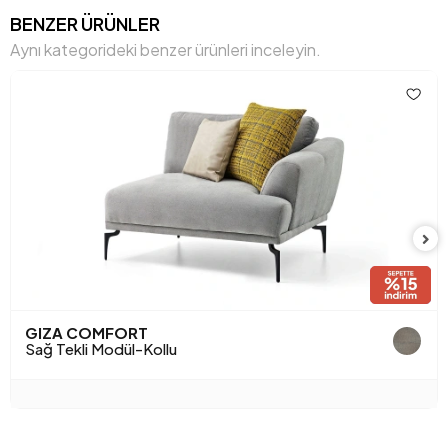
Genişlik (mm)
1120 mm
BENZER ÜRÜNLER
Aynı kategorideki benzer ürünleri inceleyin.
Gövde
Ham Sunta-Mdf-Kavak-Metal
Malzemesi
Profil
Hayvan Dostu
Evet
Işığa Karşı Dayanıklılık
Evet
İskelet Yapısı
Ahşap/ Metal İskelet
Kimyasal Kullanımı
Hayır
Kırlent 1 Kumaş Rengi
Gri Dokuma Desen
GIZA COMFORT
Kırlent 1 Ölçüsü
45x45 cm
Sağ Tekli Modül-Kollu
Kırlent Adedi
1
Kol Genişliği (mm)
210 mm