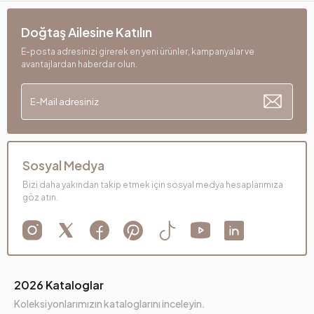
Yükseklik (mm)
810 mm
Doğtaş Ailesine Katılın
E-posta adresinizi girerek en yeni ürünler, kampanyalar ve
Kumaş Adı
Nubuk Dokulu
avantajlardan haberdar olun.
Kumaş Rengi
Gri
Ayak Malzeme-Renk
Metal-Siyah
Sosyal Medya
Bizi daha yakından takip etmek için sosyal medya hesaplarımıza
göz atın.
2026 Kataloglar
Koleksiyonlarımızın kataloglarını inceleyin.