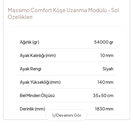
Massimo Comfort Köşe Uzanma Modülü - Sol
Özellikleri
Ağırlık (gr)
54000 gr
Ayak Kalınlığı (mm)
10 mm
Ayak Rengi
Siyah
Ayak Yüksekliği (mm)
140 mm
Bel Minderi Ölçüsü
35x50 cm
Derinlik (mm)
1830 mm
Devamını Gör
Garanti Süresi
2 Yıl