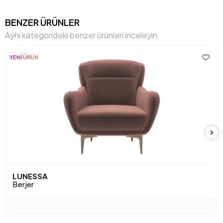
Genişlik (mm)
1120 mm
BENZER ÜRÜNLER
Aynı kategorideki benzer ürünleri inceleyin.
Gövde
Ham Sunta-Mdf-Kavak-Metal
Malzemesi
Profil
YENİ ÜRÜN
Hayvan Dostu
Hayır
Işığa Karşı Dayanıklılık
Evet
İskelet Yapısı
Ahşap/ Metal İskelet
Kapasite
1 Kişi
Kimyasal Kullanımı
Hayır
LUNESSA
Kırlent 1 Adet
1
Berjer
Kırlent 1 Kumaş Rengi
Gri Dokuma Desen