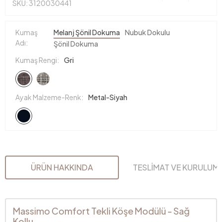
SKU: 3120030441
Kumaş
Melanj Şönil Dokuma
Nubuk Dokulu
Adı:
Şönil Dokuma
Kumaş Rengi:
Gri
Ayak Malzeme-Renk:
Metal-Siyah
ÜRÜN HAKKINDA
TESLİMAT VE KURULUM
Massimo Comfort Tekli Köşe Modülü - Sağ
Kollu