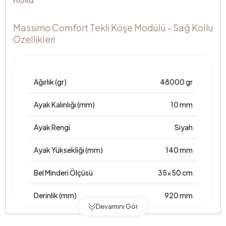
Massimo Comfort Tekli Köşe Modülü - Sağ Kollu
Özellikleri
Ağırlık (gr)
48000 gr
Ayak Kalınlığı (mm)
10 mm
Ayak Rengi
Siyah
Ayak Yüksekliği (mm)
140 mm
Bel Minderi Ölçüsü
35x50 cm
Derinlik (mm)
920 mm
Devamını Gör
Garanti Süresi
2 Yıl