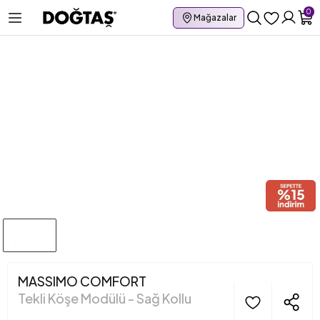
0
Mağazalar
MASSIMO COMFORT
Tekli Köşe Modülü - Sağ Kollu