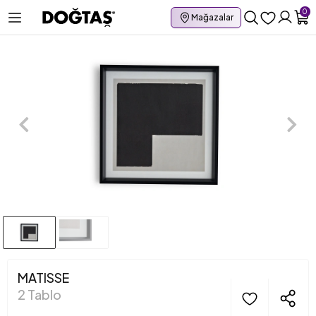
0
Mağazalar
MATISSE
2 Tablo