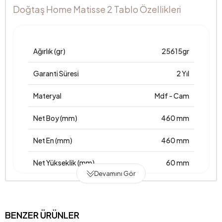
Doğtaş Home Matisse 2 Tablo Özellikleri
Ağırlık (gr)
25615gr
Garanti Süresi
2 Yıl
Materyal
Mdf - Cam
Net Boy (mm)
460 mm
Net En (mm)
460 mm
Net Yükseklik (mm)
60 mm
Devamını Gör
Üretim Yeri
Türkiye
Anarenk
Krem - Siyah
BENZER ÜRÜNLER