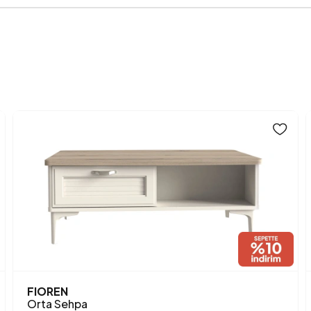
Hacim (m3)
Üst Tabla Kalınlığı (mm)
Yükseklik (mm)
Anarenk
FIOREN
Orta Sehpa