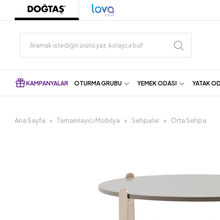
KAMPANYALAR
OTURMA GRUBU
YEMEK ODASI
YATAK O
Ana Sayfa
Tamamlayıcı Mobilya
Sehpalar
Orta Sehpa