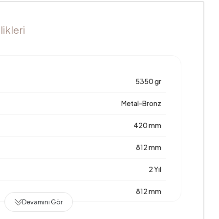
ikleri
5350 gr
Metal-Bronz
420 mm
812 mm
2 Yıl
812 mm
Devamını Gör
Mdflam