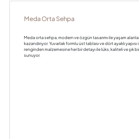
Meda Orta Sehpa
Meda orta sehpa, modern ve özgün tasarımı ile yaşam alanla
kazandırıyor. Yuvarlak formlu üst tablası ve dört ayaklı yapı
renginden malzemesine her bir detayı ile lüks, kaliteli ve şık
sunuyor.