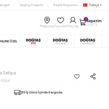
Türkçe
aloglar
Doğtaş Projects
Bayilik Başvurusu
0
Sepetim
0,00 TL
Mağazalar
Favoriler
Giriş Yap
NLINE ÖZEL
a Sehpa
19004
35 İş Günü İçinde Kargoda