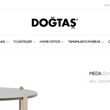
Kat
DASI
TV ÜNİTELERİ
HOME OFFICE
TAMAMLAYICI MOBİLYA
O
MEDA
Ort
SKU: 32004