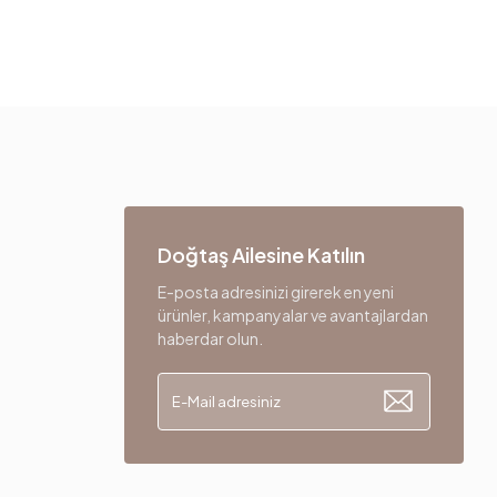
Doğtaş Ailesine Katılın
E-posta adresinizi girerek en yeni
ürünler, kampanyalar ve avantajlardan
haberdar olun.