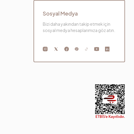
Sosyal Medya
Bizi daha yakından takip etmek için
sosyal medya hesaplarımıza göz atın.