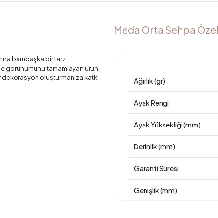
Meda Orta Sehpa Özell
rına bambaşka bir tarz
sı ile görünümünü tamamlayan ürün,
 bir dekorasyon oluşturmanıza katkı
Ağırlık (gr)
Ayak Rengi
Ayak Yüksekliği (mm)
Derinlik (mm)
Garanti Süresi
Genişlik (mm)
Gövde Malzemesi