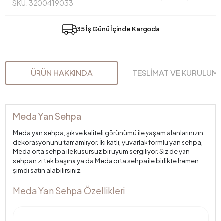
SKU: 3200419033
35 İş Günü İçinde Kargoda
ÜRÜN HAKKINDA
TESLİMAT VE KURULUM
Meda Yan Sehpa
Meda yan sehpa, şık ve kaliteli görünümü ile yaşam alanlarınızın
dekorasyonunu tamamlıyor. İki katlı, yuvarlak formlu yan sehpa,
Meda orta sehpa ile kusursuz bir uyum sergiliyor. Siz de yan
sehpanızı tek başına ya da Meda orta sehpa ile birlikte hemen
şimdi satın alabilirsiniz.
Meda Yan Sehpa Özellikleri