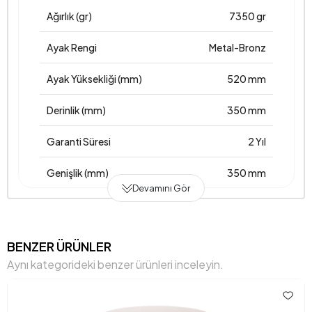
Ağırlık (gr)
7350 gr
Ayak Rengi
Metal-Bronz
Ayak Yüksekliği (mm)
520 mm
Derinlik (mm)
350 mm
Garanti Süresi
2 Yıl
Genişlik (mm)
350 mm
Devamını Gör
Gövde Malzemesi
Mdflam
Hacim (m3)
0,037 m3
BENZER ÜRÜNLER
Aynı kategorideki benzer ürünleri inceleyin.
Üst Tabla Kalınlığı (mm)
18 mm
Yükseklik (mm)
520 mm