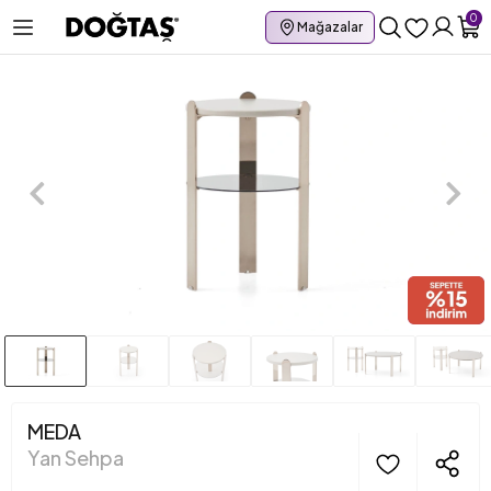
0
Mağazalar
MEDA
Yan Sehpa