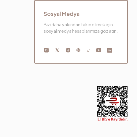
Sosyal Medya
Bizi daha yakından takip etmek için
sosyal medya hesaplarımıza göz atın.