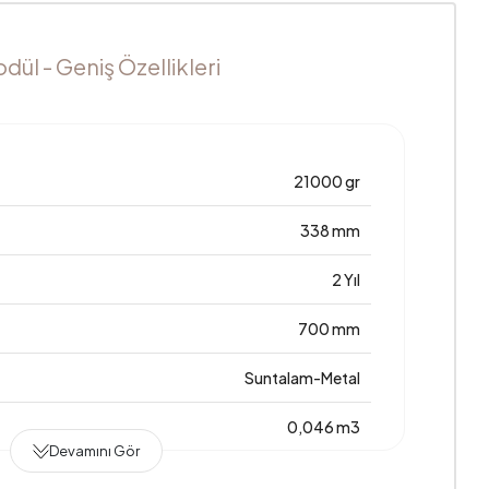
dül - Geniş Özellikleri
21000 gr
338 mm
2 Yıl
700 mm
Suntalam-Metal
0,046 m3
Devamını Gör
si (kg)
22,59824 kg