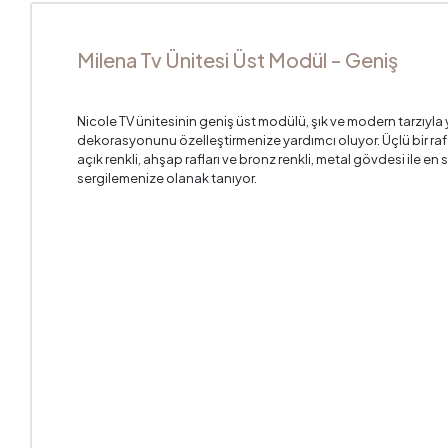
Milena Tv Ünitesi Üst Modül - Geniş
Nicole TV ünitesinin geniş üst modülü, şık ve modern tarzıyla 
dekorasyonunu özelleştirmenize yardımcı oluyor. Üçlü bir raf
açık renkli, ahşap rafları ve bronz renkli, metal gövdesi ile en
sergilemenize olanak tanıyor.