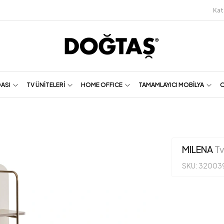
Kat
DASI
TV ÜNİTELERİ
HOME OFFICE
TAMAMLAYICI MOBİLYA
O
MILENA
Tv
SKU: 32003