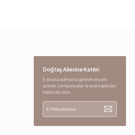
Doğtaş Ailesine Katılın
E-posta adresinizi girerek en yeni
ürünler, kampanyalar ve avantajlardan
haberdar olun.