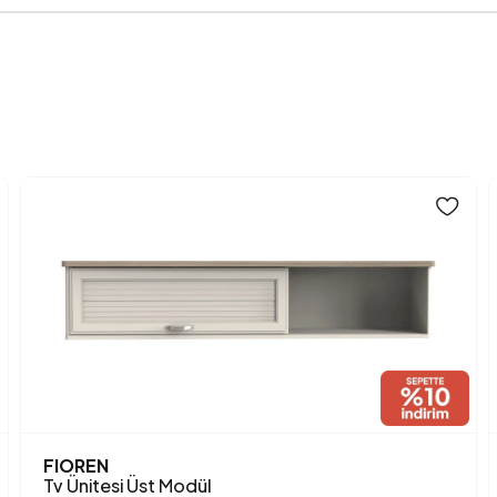
Üst Tabla Kalınlığı (mm)
Yükseklik (mm)
Anarenk
FIOREN
Tv Ünitesi Üst Modül