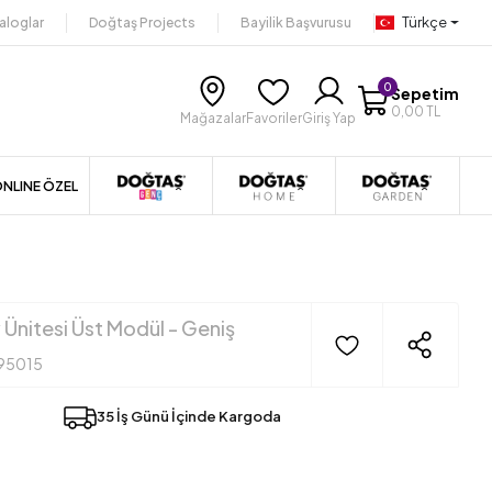
Türkçe
aloglar
Doğtaş Projects
Bayilik Başvurusu
0
Sepetim
0,00 TL
Mağazalar
Favoriler
Giriş Yap
NLINE ÖZEL
 Ünitesi Üst Modül - Geniş
95015
35 İş Günü İçinde Kargoda