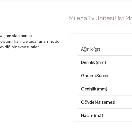
Milena Tv Ünitesi Üst Mo
yaşam alanlarınızın
 sistemi halinde tasarlanan modül,
 sevdiğiniz aksesuarları
Ağırlık (gr)
Derinlik (mm)
Garanti Süresi
Genişlik (mm)
Gövde Malzemesi
Hacim (m3)
Maksimum Taşıma Kapasite