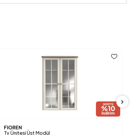
18 mm
1000 mm
Vizon
FIOREN
L
Tv Ünitesi Üst Modül
T