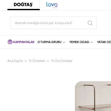
KAMPANYALAR
OTURMA GRUBU
YEMEK ODASI
YATAK O
Ana Sayfa
Tv Üniteleri
Tv Üst Üniteler