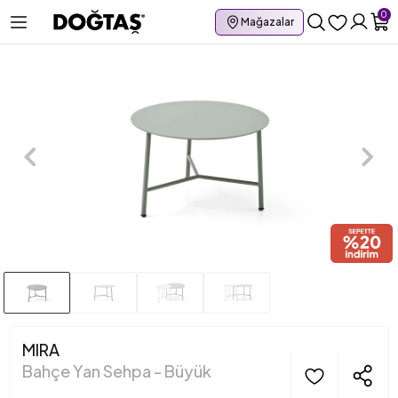
0
Mağazalar
MIRA
Bahçe Yan Sehpa - Büyük