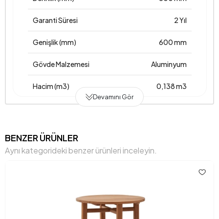
Garanti Süresi
2 Yıl
Genişlik (mm)
600 mm
Gövde Malzemesi
Aluminyum
Hacim (m3)
0,138 m3
Devamını Gör
Mekanizma Bilgisi
Sabit
Paket Sayısı
1
BENZER ÜRÜNLER
Aynı kategorideki benzer ürünleri inceleyin.
Yükseklik (mm)
385 mm