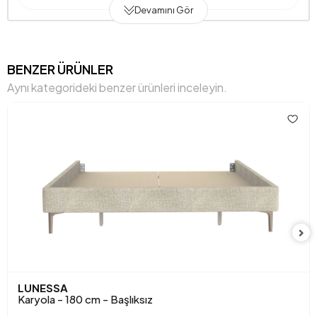
Devamını Gör
Genişlik (mm)
1700 mm
Yükseklik (mm)
380 mm
BENZER ÜRÜNLER
Aynı kategorideki benzer ürünleri inceleyin.
Anarenk
Krem
Kumaş Adı
Kms Dos 2663 Vallını Hılal 40501 Krem
Kumaş Rengi
Krem
LUNESSA
Karyola - 180 cm - Başlıksız