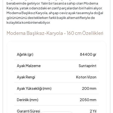
beraberinde getiriyor. Yalın bir tasarıöa sahip olan Moderna
Karyola, yatak odanızdaki en zarif parçalardan biri halini alıyor.
Moderna Başlıksız Karyola, ahşap ceviz ayak tasarımıyla doğal
görünümünü desteklerken farklı başlık alternatifleriyle de
kolaylıkla kombinlenebiliyor.
Moderna Başlıksız-Karyola - 160 cm Özellikleri
Ağırlık (gr)
84400 gr
Ayak Malzeme
Suntaprint
Ayak Rengi
Koton Vizon
Ayak Yüksekliği (mm)
200 mm
Derinlik (mm)
2050 mm
Garanti Süresi
2 Yıl