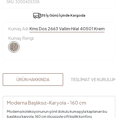
SKU: 3200425338
35 İş Günü İçinde Kargoda
Kumaş Adı:
Kms Dos 2663 Vallını Hılal 40501 Krem
Kumaş Rengi:
ÜRÜN HAKKINDA
TESLİMAT VE KURULUM
Moderna Başlıksız-Karyola - 160 cm
Moderna koleksiyonunun şönil dokulu kumaşıyla kaplanan bu
başlıksız karyola, 160 cm ölçüsüyle çift kişilik konforu