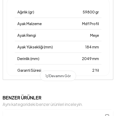
Ağırlık (gr)
59800 gr
Ayak Malzeme
Mdf Profil
Ayak Rengi
Meşe
Ayak Yüksekliği (mm)
184 mm
Derinlik (mm)
2049 mm
Garanti Süresi
2 Yıl
Devamını Gör
Genişlik (mm)
1700 mm
Gövde Malzemesi
Suntalam
BENZER ÜRÜNLER
Aynı kategorideki benzer ürünleri inceleyin.
Hacim (m3)
0,172 m3