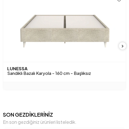
Yükseklik (mm)
380 mm
Anarenk
Gri
Kumaş Rengi
Gri
LUNESSA
Sandıklı Bazalı Karyola - 160 cm - Başlıksız
SON GEZDİKLERİNİZ
En son gezdiğiniz ürünleri listeledik.