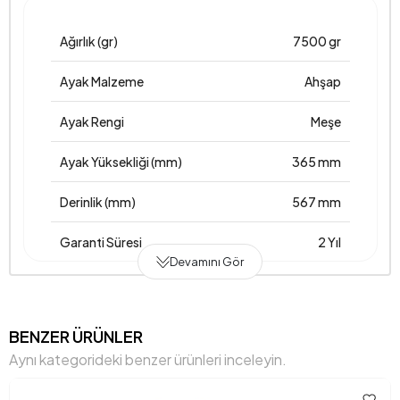
Ağırlık (gr)
7500 gr
Ayak Malzeme
Ahşap
Ayak Rengi
Meşe
Ayak Yüksekliği (mm)
365 mm
Derinlik (mm)
567 mm
Garanti Süresi
2 Yıl
Devamını Gör
Genişlik (mm)
600 mm
Gövde Malzemesi
Ahşap
BENZER ÜRÜNLER
Aynı kategorideki benzer ürünleri inceleyin.
Hacim (m3)
0,28 m3