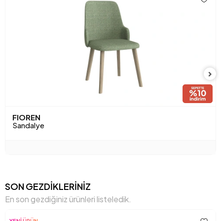
Paket Sayısı
1
Yükseklik (mm)
806 mm
Anarenk
Meşe
Ayak Malzeme-Renk
Meşe
FIOREN
Sandalye
SON GEZDİKLERİNİZ
En son gezdiğiniz ürünleri listeledik.
YENİ ÜRÜN