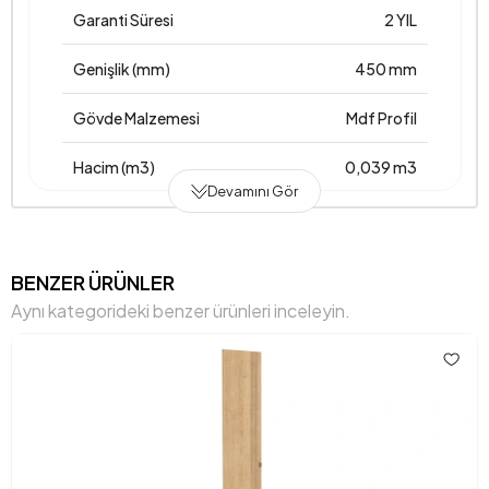
Garanti Süresi
2 YIL
Genişlik (mm)
450 mm
Gövde Malzemesi
Mdf Profil
Hacim (m3)
0,039 m3
Devamını Gör
Yükseklik (mm)
2118 mm
Anarenk
Krem
BENZER ÜRÜNLER
Aynı kategorideki benzer ürünleri inceleyin.