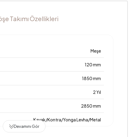
öşe Takımı Özellikleri
Meşe
120 mm
1850 mm
2 Yıl
2850 mm
Kavak/Kontra/Yonga Levha/Metal
Devamını Gör
Hayır