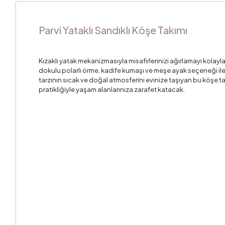
Parvi Yataklı Sandıklı Köşe Takımı
Kızaklı yatak mekanizmasıyla misafirlerinizi ağırlamayı kolay
dokulu polarlı örme, kadife kumaşı ve meşe ayak seçeneği ile
tarzının sıcak ve doğal atmosferini evinize taşıyan bu köşe t
pratikliğiyle yaşam alanlarınıza zarafet katacak.