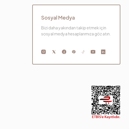
Polimer-Meşe
Sosyal Medya
Bizi daha yakından takip etmek için
sosyal medya hesaplarımıza göz atın.