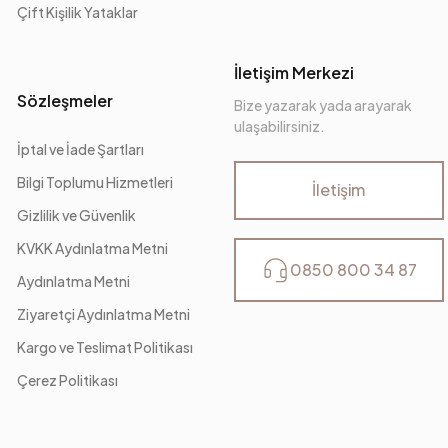
Çift Kişilik Yataklar
Ayak Malzeme-Renk
İletişim Merkezi
Sözleşmeler
Bize yazarak yada arayarak
ulaşabilirsiniz.
İptal ve İade Şartları
Bilgi Toplumu Hizmetleri
İletişim
Gizlilik ve Güvenlik
KVKK Aydınlatma Metni
0850 800 34 87
Aydınlatma Metni
Ziyaretçi Aydınlatma Metni
Kargo ve Teslimat Politikası
Çerez Politikası