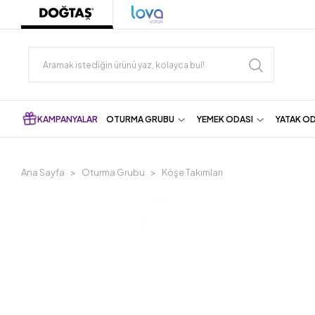
KAMPANYALAR
OTURMA GRUBU
YEMEK ODASI
YATAK O
Ana Sayfa
Oturma Grubu
Köşe Takımları