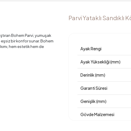
Parvi Yataklı Sandıklı K
laştıran Bohem Parvi, yumuşak
 eşsiz bir konfor sunar. Bohem
akımı, hem estetik hem de
Ayak Rengi
Ayak Yüksekliği (mm)
Derinlik (mm)
Garanti Süresi
Genişlik (mm)
Gövde Malzemesi
Hayvan Dostu