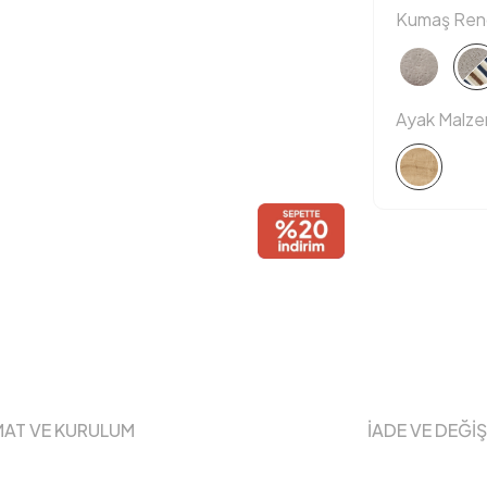
Kumaş Reng
Ayak Malz
MAT VE KURULUM
İADE VE DEĞİ