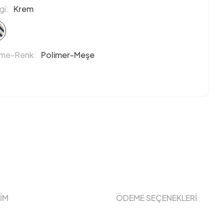
i:
Krem
eme-Renk:
Polimer-Meşe
ŞİM
ÖDEME SEÇENEKLERİ