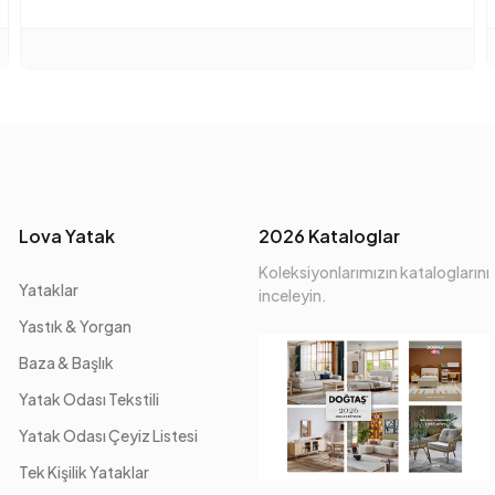
Kuru Temizleme
Kurulum Gerekliliği
Maksimum Taşıma Kapasite
Mekanizma Bilgisi
Lova Yatak
2026 Kataloglar
Oturma Derinliği (mm)
Koleksiyonlarımızın kataloglarını
Oturma Genişliği (mm)
Yataklar
inceleyin.
Yastık & Yorgan
Oturma Yüksekliği (mm)
Baza & Başlık
Üretim Yeri
Yatak Odası Tekstili
Yatak Odası Çeyiz Listesi
Kumaş Adı
Tek Kişilik Yataklar
Kumaş Rengi