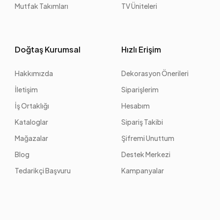
Mutfak Takımları
TV Üniteleri
Doğtaş Kurumsal
Hızlı Erişim
Hakkımızda
Dekorasyon Önerileri
İletişim
Siparişlerim
İş Ortaklığı
Hesabım
Kataloglar
Sipariş Takibi
Mağazalar
Şifremi Unuttum
Blog
Destek Merkezi
Tedarikçi Başvuru
Kampanyalar