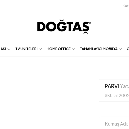
Kat
DASI
TV ÜNİTELERİ
HOME OFFICE
TAMAMLAYICI MOBİLYA
O
PARVI
Yata
SKU: 31200
Kumaş Adı: