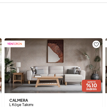
Işığa Karşı Dayanıklılık
İskelet Yapısı
Kırlent 1 Kumaş Rengi
Kırlent 1 Ölçüsü
YENİ ÜRÜN
Kırlent 2 Adet
Kırlent 2 Kumaş Rengi
Kırlent 2 Ölçü
Kırlent Adedi
Kol Genişliği (mm)
CALMERA
L Köşe Takımı
Kol Yüksekliği (mm)