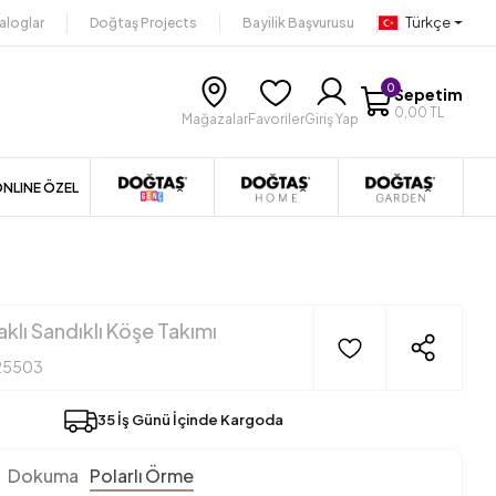
Türkçe
aloglar
Doğtaş Projects
Bayilik Başvurusu
0
Sepetim
0,00 TL
Mağazalar
Favoriler
Giriş Yap
NLINE ÖZEL
klı Sandıklı Köşe Takımı
25503
35 İş Günü İçinde Kargoda
Dokuma
Polarlı Örme