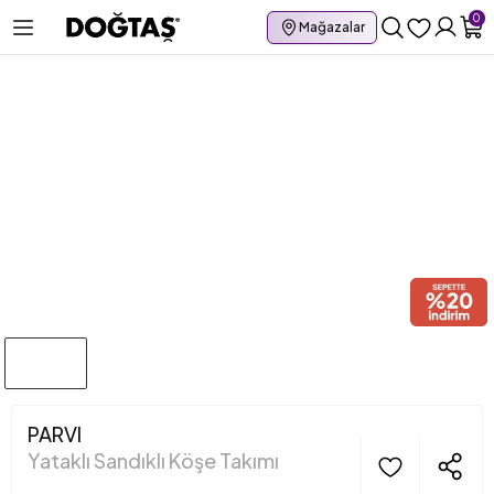
0
Mağazalar
PARVI
Yataklı Sandıklı Köşe Takımı