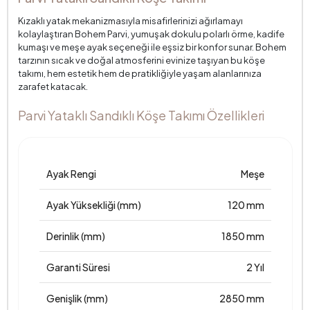
Kızaklı yatak mekanizmasıyla misafirlerinizi ağırlamayı
kolaylaştıran Bohem Parvi, yumuşak dokulu polarlı örme, kadife
kumaşı ve meşe ayak seçeneği ile eşsiz bir konfor sunar. Bohem
tarzının sıcak ve doğal atmosferini evinize taşıyan bu köşe
takımı, hem estetik hem de pratikliğiyle yaşam alanlarınıza
zarafet katacak.
Parvi Yataklı Sandıklı Köşe Takımı Özellikleri
Ayak Rengi
Meşe
Ayak Yüksekliği (mm)
120 mm
Derinlik (mm)
1850 mm
Garanti Süresi
2 Yıl
Genişlik (mm)
2850 mm