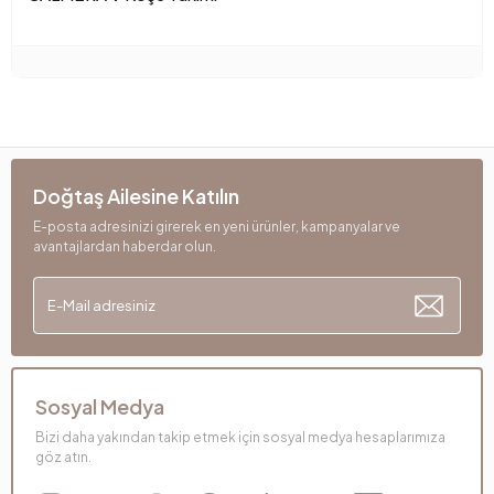
Kırlent Adedi
3
Kol Genişliği (mm)
270 mm
Kol Yüksekliği (mm)
510 mm
Kuru Temizleme
Hayır
Doğtaş Ailesine Katılın
Kurulum Gerekliliği
Evet
E-posta adresinizi girerek en yeni ürünler, kampanyalar ve
avantajlardan haberdar olun.
Maksimum Taşıma Kapasitesi (kg)
360 kg
Mekanizma Bilgisi
Kızaklı Yatak Mekanizması
Oturma Derinliği (mm)
1400 mm
Sosyal Medya
Oturma Genişliği (mm)
2425 mm
Bizi daha yakından takip etmek için sosyal medya hesaplarımıza
Oturma Yüksekliği (mm)
450 mm
göz atın.