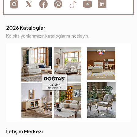
Üretim Yeri
Türkiye
Kumaş Adı
Polarlı Örme
2026 Kataloglar
Kumaş Rengi
Turuncu
Koleksiyonlarımızın kataloglarını inceleyin.
Ayak Malzeme-Renk
Polimer-Meşe
İletişim Merkezi