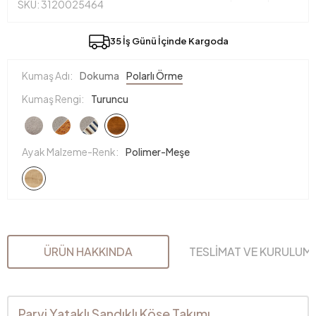
SKU: 3120025464
35 İş Günü İçinde Kargoda
Kumaş Adı:
Dokuma
Polarlı Örme
Kumaş Rengi:
Turuncu
Ayak Malzeme-Renk:
Polimer-Meşe
ÜRÜN HAKKINDA
TESLİMAT VE KURULUM
Parvi Yataklı Sandıklı Köşe Takımı