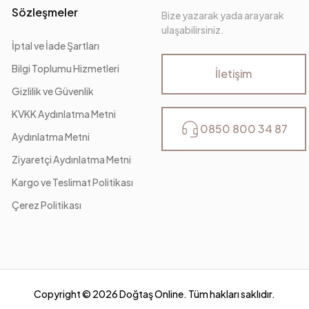
Sözleşmeler
Bize yazarak yada arayarak
ulaşabilirsiniz.
İptal ve İade Şartları
Bilgi Toplumu Hizmetleri
İletişim
Gizlilik ve Güvenlik
KVKK Aydınlatma Metni
0850 800 34 87
Aydınlatma Metni
Ziyaretçi Aydınlatma Metni
Kargo ve Teslimat Politikası
Çerez Politikası
Copyright ©
2026
Doğtaş Online. Tüm hakları saklıdır.