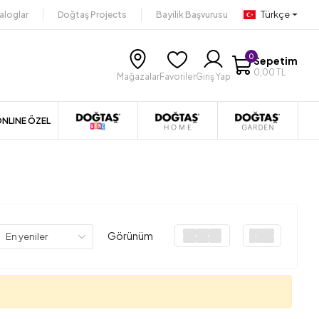
Türkçe
aloglar
Doğtaş Projects
Bayilik Başvurusu
0
Sepetim
0,00 TL
Mağazalar
Favoriler
Giriş Yap
NLINE ÖZEL
Görünüm