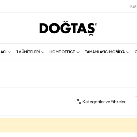
Kat
DASI
TV ÜNİTELERİ
HOME OFFICE
TAMAMLAYICI MOBİLYA
O
Kategoriler ve Filtreler