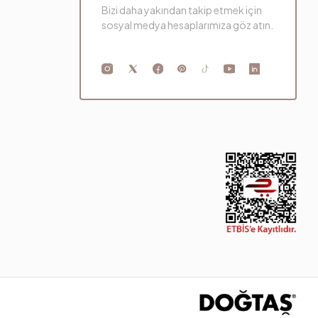
Bizi daha yakından takip etmek için
sosyal medya hesaplarımıza göz atın.