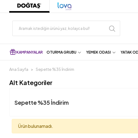
KAMPANYALAR
OTURMA GRUBU
YEMEK ODASI
YATAK O
Ana Sayfa
Sepette %35 İndirim
Alt Kategoriler
Sepette %35 İndirim
Ürün bulunamadı.