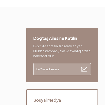
Doğtaş Ailesine Katılın
E-posta adresinizi girerek en yeni
ürünler, kampanyalar ve avantajlardan
haberdar olun.
Sosyal Medya