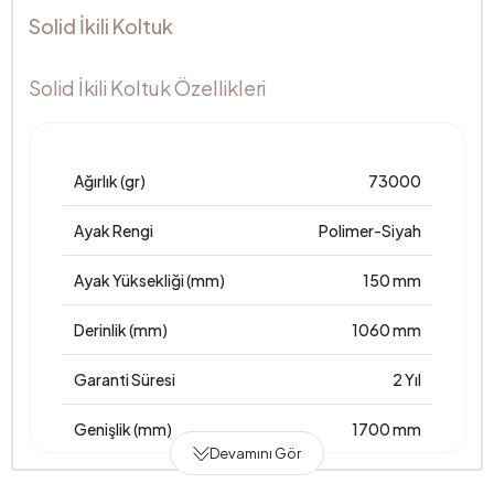
Solid İkili Koltuk
Solid İkili Koltuk Özellikleri
Ağırlık (gr)
73000
Ayak Rengi
Polimer-Siyah
Ayak Yüksekliği (mm)
150 mm
Derinlik (mm)
1060 mm
Garanti Süresi
2 Yıl
Genişlik (mm)
1700 mm
Devamını Gör
Gövde
Kavak/Kontra/Yonga