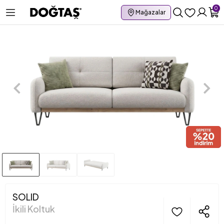
0
Mağazalar
SOLID
İkili Koltuk