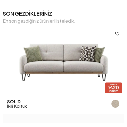
Kol Genişliği (mm)
170 mm
SON GEZDİKLERİNİZ
Kol Yüksekliği (mm)
430 mm
En son gezdiğiniz ürünleri listeledik.
Kuru Temizleme
Hayır
Kurulum Gerekliliği
Evet
Mekanizma Bilgisi
Ters Makas
Oturma Derinliği (mm)
610 mm
Oturma Genişliği (mm)
1400 mm
Oturma Konforu
Soft Konfor
SOLID
Oturma Yüksekliği (mm)
430 mm
İkili Koltuk
Oturum Malzemesi
30DNS ALTA