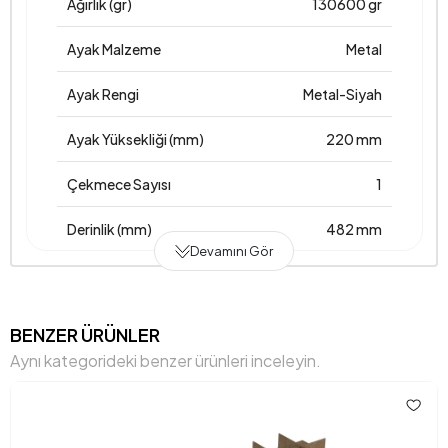
Ağırlık (gr)
130600 gr
Ayak Malzeme
Metal
Ayak Rengi
Metal-Siyah
Ayak Yüksekliği (mm)
220 mm
Çekmece Sayısı
1
Derinlik (mm)
482 mm
Devamını Gör
Garanti Süresi
2 Yıl
Genişlik (mm)
1804 mm
BENZER ÜRÜNLER
Aynı kategorideki benzer ürünleri inceleyin.
Gövde Malzemesi
Ahşap
Hacim (m3)
0,15 m3