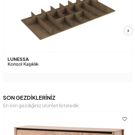
Kapak Sayısı
2
Maksimum Taşıma Kapasitesi (kg)
111,11776 kg
Üst Tabla Kalınlığı (mm)
26 mm
Yükseklik (mm)
646 mm
Anarenk
Meşe
LUNESSA
Konsol Kaşıklık
SON GEZDİKLERİNİZ
En son gezdiğiniz ürünleri listeledik.