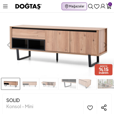
0
Mağazalar
SOLID
Konsol - Mini