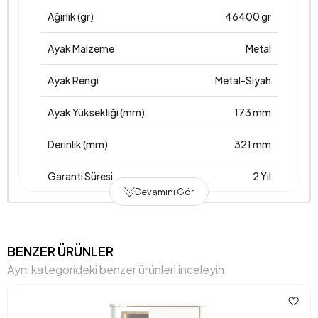
Ağırlık (gr)
46400 gr
Ayak Malzeme
Metal
Ayak Rengi
Metal-Siyah
Ayak Yüksekliği (mm)
173 mm
Derinlik (mm)
321 mm
Garanti Süresi
2 Yıl
Devamını Gör
Genişlik (mm)
898 mm
Gövde Malzemesi
Suntalam-Sünger
BENZER ÜRÜNLER
Aynı kategorideki benzer ürünleri inceleyin.
Hacim (m3)
0,101 m3
Maksimum Taşıma Kapasitesi (kg)
41,42568 kg