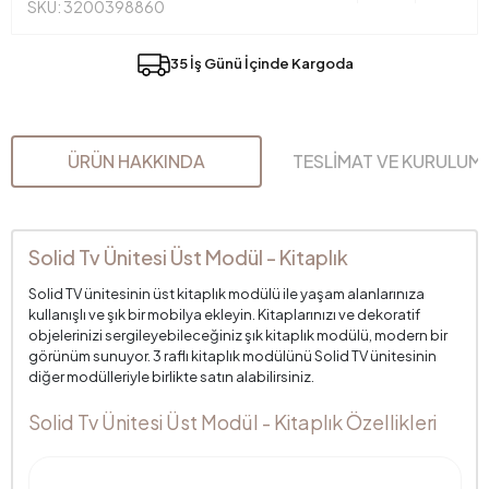
SKU: 3200398860
35 İş Günü İçinde Kargoda
ÜRÜN HAKKINDA
TESLİMAT VE KURULUM
Solid Tv Ünitesi Üst Modül - Kitaplık
Solid TV ünitesinin üst kitaplık modülü ile yaşam alanlarınıza
kullanışlı ve şık bir mobilya ekleyin. Kitaplarınızı ve dekoratif
objelerinizi sergileyebileceğiniz şık kitaplık modülü, modern bir
görünüm sunuyor. 3 raflı kitaplık modülünü Solid TV ünitesinin
diğer modülleriyle birlikte satın alabilirsiniz.
Solid Tv Ünitesi Üst Modül - Kitaplık Özellikleri