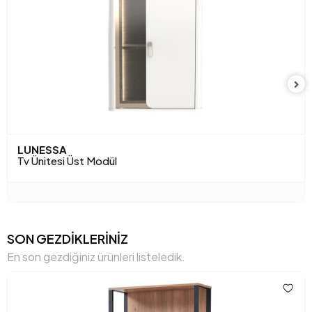
Yükseklik (mm)
1280 mm
Anarenk
Meşe
LUNESSA
Tv Ünitesi Üst Modül
SON GEZDİKLERİNİZ
En son gezdiğiniz ürünleri listeledik.