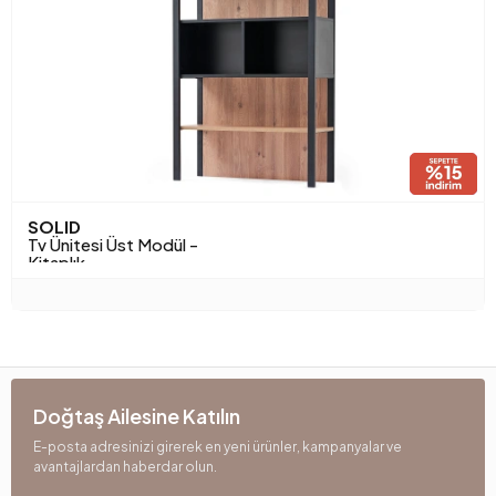
SOLID
Tv Ünitesi Üst Modül -
Kitaplık
Doğtaş Ailesine Katılın
E-posta adresinizi girerek en yeni ürünler, kampanyalar ve
avantajlardan haberdar olun.