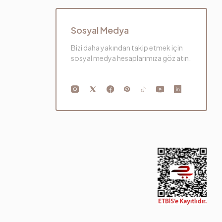
Sosyal Medya
Bizi daha yakından takip etmek için
sosyal medya hesaplarımıza göz atın.