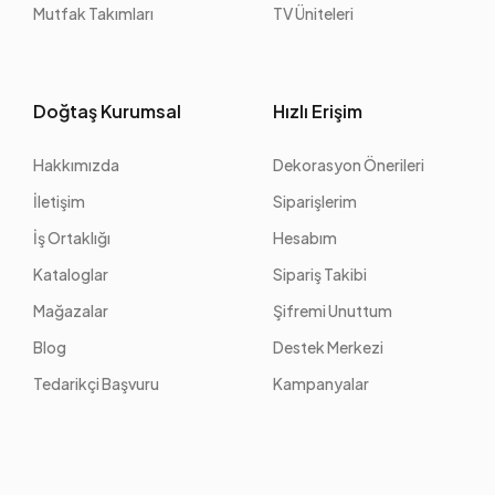
Mutfak Takımları
TV Üniteleri
Doğtaş Kurumsal
Hızlı Erişim
Hakkımızda
Dekorasyon Önerileri
İletişim
Siparişlerim
İş Ortaklığı
Hesabım
Kataloglar
Sipariş Takibi
Mağazalar
Şifremi Unuttum
Blog
Destek Merkezi
Tedarikçi Başvuru
Kampanyalar