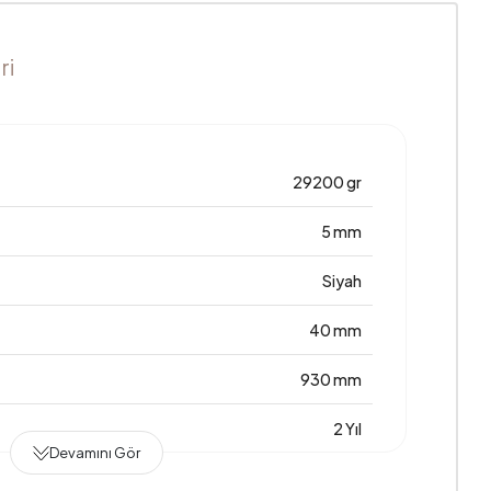
ri
29200 gr
5 mm
Siyah
40 mm
930 mm
2 Yıl
Devamını Gör
930 mm