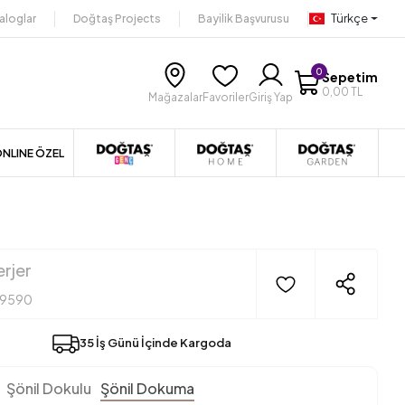
Türkçe
aloglar
Doğtaş Projects
Bayilik Başvurusu
0
Sepetim
0,00 TL
Mağazalar
Favoriler
Giriş Yap
NLINE ÖZEL
rjer
19590
35 İş Günü İçinde Kargoda
Şönil Dokulu
Şönil Dokuma