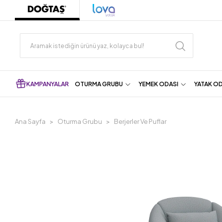
KAMPANYALAR
OTURMA GRUBU
YEMEK ODASI
YATAK O
Ana Sayfa
Oturma Grubu
Berjerler Ve Puflar