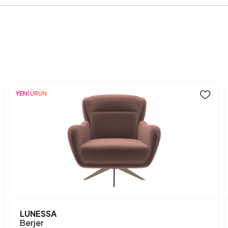
Gövde Malzemesi
Hayvan Dostu
Işığa Karşı Dayanıklılık
İskelet Yapısı
YENİ ÜRÜN
Kimyasal Kullanımı
Kol Genişliği (mm)
Kol Yüksekliği (mm)
Kuru Temizleme
Kurulum Gerekliliği
LUNESSA
Berjer
Maksimum Taşıma Kapasite