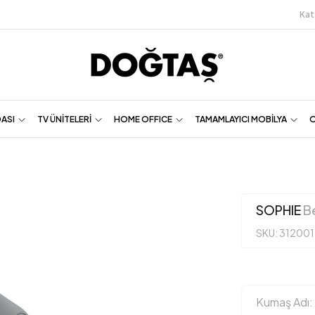
Kat
DASI
TV ÜNİTELERİ
HOME OFFICE
TAMAMLAYICI MOBİLYA
O
SOPHIE
Be
SKU: 31200
Kumaş Adı: