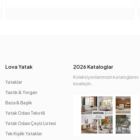
Mekanizma Bilgisi
Oturma Konforu
Oturum Malzemesi
Sırt Yükseklik (mm)
Lova Yatak
2026 Kataloglar
Üretim Yeri
Koleksiyonlarımızın kataloglarını
Yükseklik (mm)
Yataklar
inceleyin.
Yastık & Yorgan
Kumaş Adı
Baza & Başlık
Kumaş Rengi
Yatak Odası Tekstili
Yatak Odası Çeyiz Listesi
Ayak Malzeme-Renk
Tek Kişilik Yataklar