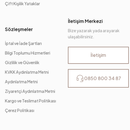
Çift Kişilik Yataklar
İletişim Merkezi
Sözleşmeler
Bize yazarak yada arayarak
ulaşabilirsiniz.
İptal ve İade Şartları
Bilgi Toplumu Hizmetleri
İletişim
Gizlilik ve Güvenlik
KVKK Aydınlatma Metni
0850 800 34 87
Aydınlatma Metni
Ziyaretçi Aydınlatma Metni
Kargo ve Teslimat Politikası
Çerez Politikası