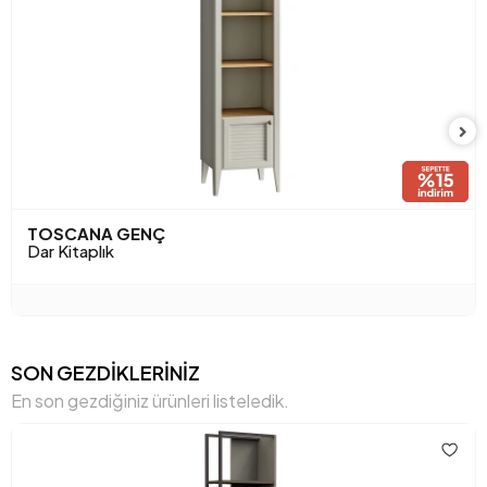
Yükseklik (mm)
1723 mm
Anarenk
Meşe - Bej
TOSCANA GENÇ
Dar Kitaplık
SON GEZDİKLERİNİZ
En son gezdiğiniz ürünleri listeledik.