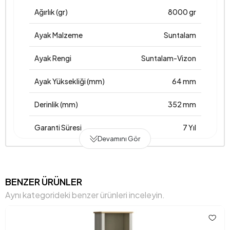
Ağırlık (gr)
8000 gr
Ayak Malzeme
Suntalam
Ayak Rengi
Suntalam-Vizon
Ayak Yüksekliği (mm)
64 mm
Derinlik (mm)
352 mm
Garanti Süresi
7 Yıl
Devamını Gör
Genişlik (mm)
491 mm
Gövde Malzemesi
Ahşap
BENZER ÜRÜNLER
Aynı kategorideki benzer ürünleri inceleyin.
Hacim (m3)
0,072 m3
Maksimum Taşıma Kapasitesi (kg)
34,72496 kg