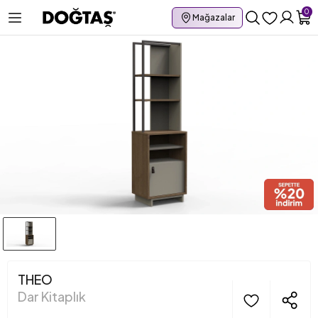
0
Mağazalar
THEO
Dar Kitaplık