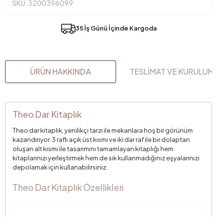
SKU: 3200396099
35 İş Günü İçinde Kargoda
ÜRÜN HAKKINDA
TESLİMAT VE KURULUM
Theo Dar Kitaplık
Theo dar kitaplık, yenilikçi tarzı ile mekanlara hoş bir görünüm
kazandırıyor. 3 raflı açık üst kısmı ve iki dar raf ile bir dolaptan
oluşan alt kısmı ile tasarımını tamamlayan kitaplığı hem
kitaplarınızı yerleştirmek hem de sık kullanmadığınız eşyalarınızı
depolamak için kullanabilirsiniz.
Theo Dar Kitaplık Özellikleri