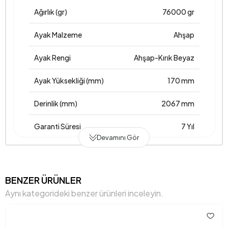
Ağırlık (gr)
76000 gr
Ayak Malzeme
Ahşap
Ayak Rengi
Ahşap-Kırık Beyaz
Ayak Yüksekliği (mm)
170 mm
Derinlik (mm)
2067 mm
Garanti Süresi
7 Yıl
Devamını Gör
Genişlik (mm)
1846 mm
Gövde Malzemesi
Suntalam-Mdf Profil
BENZER ÜRÜNLER
Aynı kategorideki benzer ürünleri inceleyin.
Hacim (m3)
0,193 m3
Maksimum Taşıma Kapasitesi (kg)
200 kg