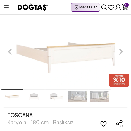
0
Mağazalar
TOSCANA
Karyola - 180 cm - Başlıksız