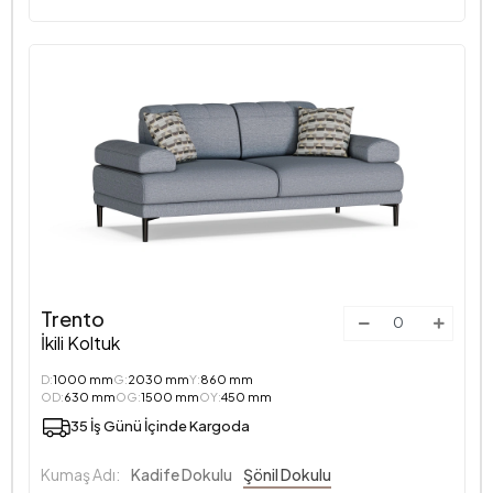
Trento
İkili Koltuk
D:
1000 mm
G:
2030 mm
Y:
860 mm
OD:
630 mm
OG:
1500 mm
OY:
450 mm
35 İş Günü İçinde Kargoda
Kumaş Adı:
Kadife Dokulu
Şönil Dokulu