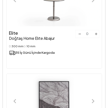
Elite
Doğtaş Home Elıte Abajur
D:
300 mm
G:
10 mm
35 İş Günü İçinde Kargoda