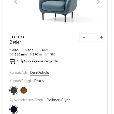
Trento
Berjer
D:
850 mm
G:
825 mm
Y:
890 mm
OD:
560 mm
OG:
590 mm
OY:
450 mm
35 İş Günü İçinde Kargoda
Kumaş Adı:
Deri Dokulu
Kumaş Rengi:
Petrol
Ayak Malzeme-Renk:
Polimer-Siyah