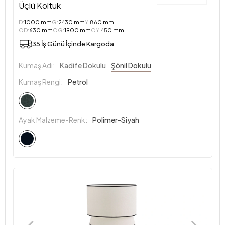
Üçlü Koltuk
D:
1000 mm
G:
2430 mm
Y:
860 mm
OD:
630 mm
OG:
1900 mm
OY:
450 mm
35 İş Günü İçinde Kargoda
Kumaş Adı:
Kadife Dokulu
Şönil Dokulu
Kumaş Rengi:
Petrol
Ayak Malzeme-Renk:
Polimer-Siyah