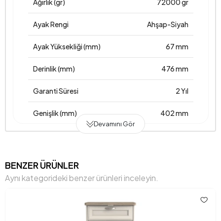
Ağırlık (gr)
72000 gr
Ayak Rengi
Ahşap-Siyah
Ayak Yüksekliği (mm)
67 mm
Derinlik (mm)
476 mm
Garanti Süresi
2 Yıl
Genişlik (mm)
402 mm
Devamını Gör
Gövde Malzemesi
Suntalam
Hacim (m3)
0,099 m3
BENZER ÜRÜNLER
Aynı kategorideki benzer ürünleri inceleyin.
Maksimum Taşıma Kapasitesi (kg)
6,90144 kg
Üst Tabla Kalınlığı (mm)
18 mm