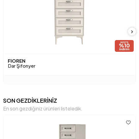
Yükseklik (mm)
1191 mm
Anarenk
Kum Beji
FIOREN
Dar Şifonyer
SON GEZDİKLERİNİZ
En son gezdiğiniz ürünleri listeledik.