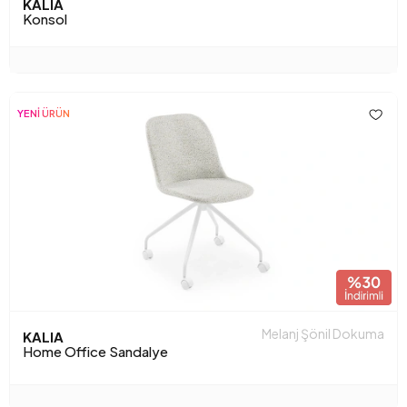
KALIA
Konsol
YENİ ÜRÜN
Melanj Şönil Dokuma
KALIA
Home Office Sandalye