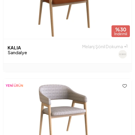
Melanj Şönil Dokuma
+1
KALIA
Sandalye
YENİ ÜRÜN