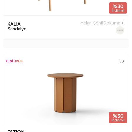
Melanj Şönil Dokuma
+1
KALIA
Sandalye
YENİ ÜRÜN
ESTION