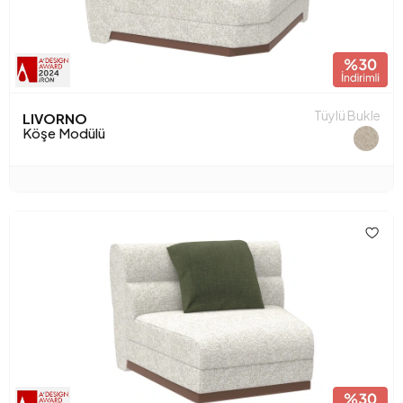
Tüylü Bukle
LIVORNO
Köşe Modülü